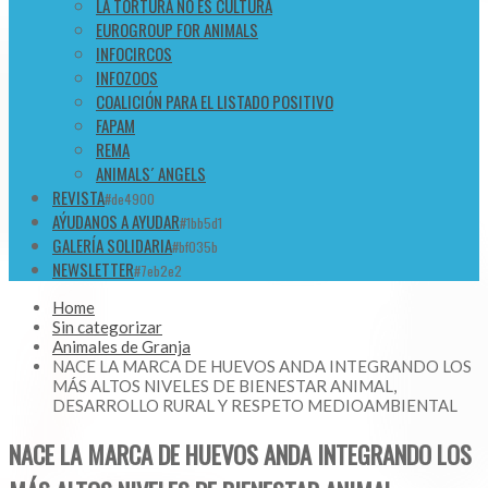
LA TORTURA NO ES CULTURA
EUROGROUP FOR ANIMALS
INFOCIRCOS
INFOZOOS
COALICIÓN PARA EL LISTADO POSITIVO
FAPAM
REMA
ANIMALS´ ANGELS
REVISTA
#de4900
AÝUDANOS A AYUDAR
#1bb5d1
GALERÍA SOLIDARIA
#bf035b
NEWSLETTER
#7eb2e2
Home
Sin categorizar
Animales de Granja
NACE LA MARCA DE HUEVOS ANDA INTEGRANDO LOS
MÁS ALTOS NIVELES DE BIENESTAR ANIMAL,
DESARROLLO RURAL Y RESPETO MEDIOAMBIENTAL
NACE LA MARCA DE HUEVOS ANDA INTEGRANDO LOS