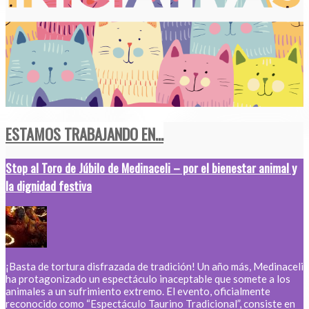
ESTAMOS TRABAJANDO EN...
Stop al Toro de Júbilo de Medinaceli – por el bienestar animal y
la dignidad festiva
¡Basta de tortura disfrazada de tradición! Un año más, Medinaceli
ha protagonizado un espectáculo inaceptable que somete a los
animales a un sufrimiento extremo. El evento, oficialmente
reconocido como “Espectáculo Taurino Tradicional”, consiste en