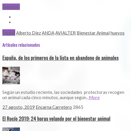
Comparte!
Tagged
Alberto Díez
ANDA
AVIALTER
Bienestar Animal
huevos
Artículos relacionados
España, de los primeros de la lista en abandono de animales
Según un estudio reciente, las sociedades protectoras recogen
un animal cada cinco minutos, aunque según...
More
27 agosto, 2019
Encarna Carretero
2865
El Rocío 2019: 24 horas velando por el bienestar animal