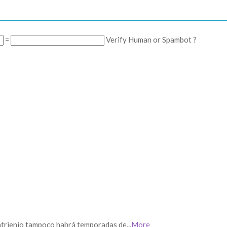
=
Verify Human or Spambot ?
uatrienio tampoco habrá temporadas de...
More