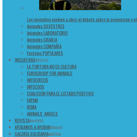
Los incendios vuelven a abrir el debate sobre la prevención y e
Animales SILVESTRES
Animales LABORATORIO
Animales GRANJA
Animales COMPAÑÍA
Festejos POPULARES
INICIATIVAS
#81d742
LA TORTURA NO ES CULTURA
EUROGROUP FOR ANIMALS
INFOCIRCOS
INFOZOOS
COALICIÓN PARA EL LISTADO POSITIVO
FAPAM
REMA
ANIMALS´ ANGELS
REVISTA
#de4900
AÝUDANOS A AYUDAR
#1bb5d1
GALERÍA SOLIDARIA
#bf035b