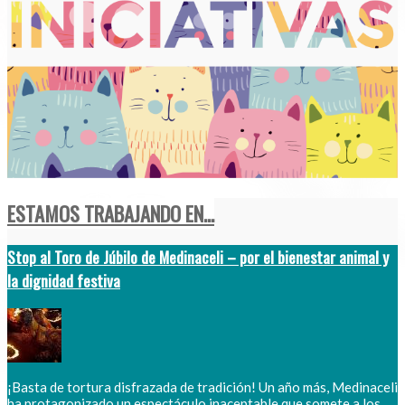
ESTAMOS TRABAJANDO EN...
Stop al Toro de Júbilo de Medinaceli – por el bienestar animal y
la dignidad festiva
¡Basta de tortura disfrazada de tradición! Un año más, Medinaceli
ha protagonizado un espectáculo inaceptable que somete a los