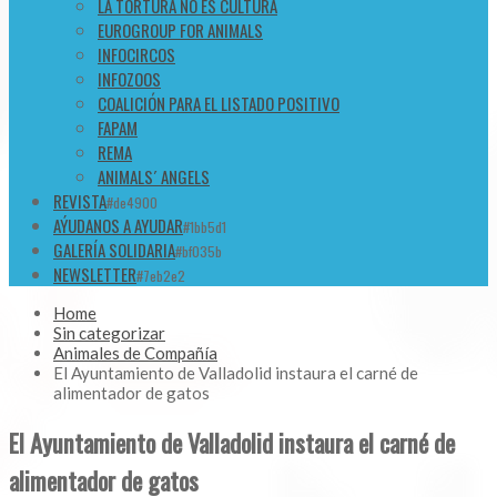
LA TORTURA NO ES CULTURA
EUROGROUP FOR ANIMALS
INFOCIRCOS
INFOZOOS
COALICIÓN PARA EL LISTADO POSITIVO
FAPAM
REMA
ANIMALS´ ANGELS
REVISTA
#de4900
AÝUDANOS A AYUDAR
#1bb5d1
GALERÍA SOLIDARIA
#bf035b
NEWSLETTER
#7eb2e2
Home
Sin categorizar
Animales de Compañía
El Ayuntamiento de Valladolid instaura el carné de
alimentador de gatos
El Ayuntamiento de Valladolid instaura el carné de
alimentador de gatos