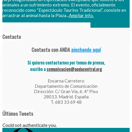
animales a un sufrimiento extremo. El evento, oficialmente
reconocido como “Espectáculo Taurino Tradicional”, consiste en
arrastrar al animal hasta la Plaza...
Ampliar info.
27 noviembre, 2025
Encarna Carretero
1316
Contacto
Contacta con ANDA
pinchando aquí
Si quieres contactarnos por temas de prensa,
escribe a
comunicacion@andacentral.org
Encarna Carretero
Departamento de Comunicación
Dirección: C/ Gran Vía, 6. 4º Piso
28013. Madrid. España
T. 683 33 69 48
Últimos Tweets
Could not authenticate you.