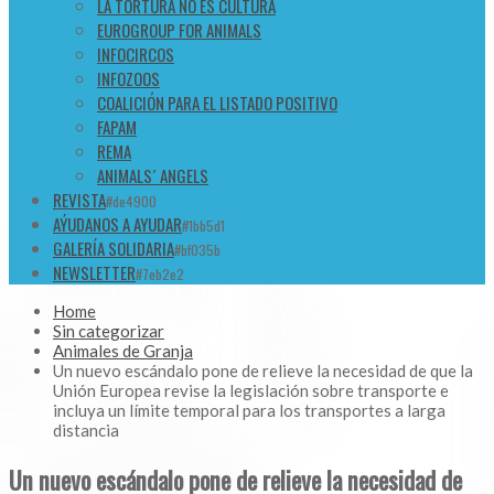
LA TORTURA NO ES CULTURA
EUROGROUP FOR ANIMALS
INFOCIRCOS
INFOZOOS
COALICIÓN PARA EL LISTADO POSITIVO
FAPAM
REMA
ANIMALS´ ANGELS
REVISTA
#de4900
AÝUDANOS A AYUDAR
#1bb5d1
GALERÍA SOLIDARIA
#bf035b
NEWSLETTER
#7eb2e2
Home
Sin categorizar
Animales de Granja
Un nuevo escándalo pone de relieve la necesidad de que la
Unión Europea revise la legislación sobre transporte e
incluya un límite temporal para los transportes a larga
distancia
Un nuevo escándalo pone de relieve la necesidad de