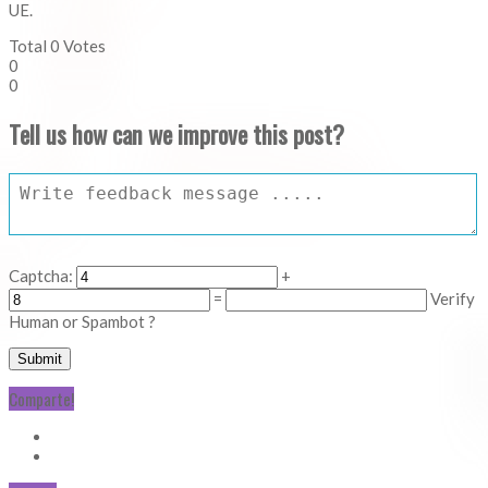
UE.
Total
0
Votes
0
0
Tell us how can we improve this post?
Captcha:
+
=
Verify
Human or Spambot ?
Comparte!