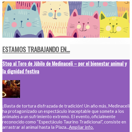
ESTAMOS TRABAJANDO EN...
Stop al Toro de Júbilo de Medinaceli – por el bienestar animal y
la dignidad festiva
¡Basta de tortura disfrazada de tradición! Un año más, Medinaceli
ha protagonizado un espectáculo inaceptable que somete a los
animales a un sufrimiento extremo. El evento, oficialmente
reconocido como “Espectáculo Taurino Tradicional”, consiste en
arrastrar al animal hasta la Plaza...
Ampliar info.