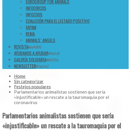
EUROGROUP FOR ANIMALS
INFOCIRCOS
INFOZOOS
COALICIÓN PARA EL LISTADO POSITIVO
FAPAM
REMA
ANIMALS´ ANGELS
REVISTA
#de4900
AÝUDANOS A AYUDAR
#1bb5d1
GALERÍA SOLIDARIA
#bf035b
NEWSLETTER
#7eb2e2
Home
Sin categorizar
Festejos populares
Parlamentarios animalistas sostienen que sería
«injustificable» un rescate a la tauromaquia por el
coronavirus
Parlamentarios animalistas sostienen que sería
«injustificable» un rescate a la tauromaquia por el