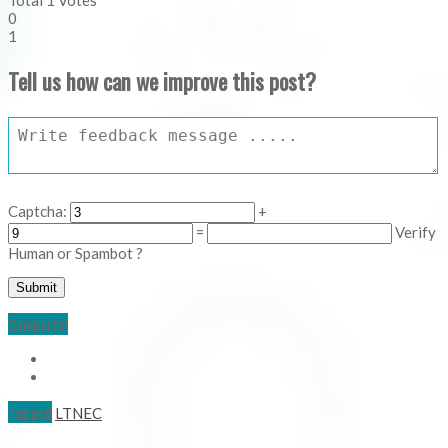
Total
1
Votes
0
1
Tell us how can we improve this post?
Captcha:
+
=
Verify
Human or Spambot ?
Comparte!
Tagged
LTNEC