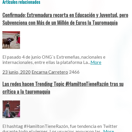
Artículos relacionados
Confirmado: Extremadura recorta en Educación y Juventud, pero
Subvenciona con Más de un Millón de Euros la Tauromaquia
El pasado 4 de junio ONG´s Extremeñas, nacionales e
internacionales, entre ellas la plataforma La...
More
23 junio, 2020
Encarna Carretero
2466
Las redes hacen Trending Topic #HamiltonTieneRazón tras su
crítica a la tauromaquia
El hashtag #HamiltonTieneRazón, fue tendencia en Twitter
durante todo el viernes. Los usuarios apoyaron las...
More