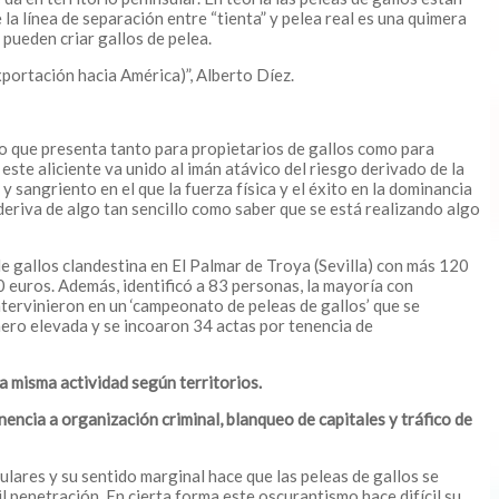
 la línea de separación entre “tienta” y pelea real es una quimera
 pueden criar gallos de pelea.
exportación hacia América)”, Alberto Díez.
tivo que presenta tanto para propietarios de gallos como para
ste aliciente va unido al imán atávico del riesgo derivado de la
y sangriento en el que la fuerza física y el éxito en la dominancia
 deriva de algo tan sencillo como saber que se está realizando algo
e gallos clandestina en El Palmar de Troya (Sevilla) con más 120
0 euros. Además, identificó a 83 personas, la mayoría con
intervinieron en un ‘campeonato de peleas de gallos’ que se
nero elevada y se incoaron 34 actas por tenencia de
sa misma actividad según territorios.
ncia a organización criminal, blanqueo de capitales y tráfico de
lares y su sentido marginal hace que las peleas de gallos se
 penetración. En cierta forma este oscurantismo hace difícil su