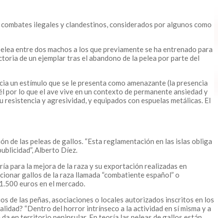
os combates ilegales y clandestinos, considerados por algunos como
 pelea entre dos machos a los que previamente se ha entrenado para
ictoria de un ejemplar tras el abandono de la pelea por parte del
acia un estímulo que se le presenta como amenazante (la presencia
l por lo que el ave vive en un contexto de permanente ansiedad y
 resistencia y agresividad, y equipados con espuelas metálicas. El
n de las peleas de gallos. “Esta reglamentación en las islas obliga
ublicidad”, Alberto Díez.
ría para la mejora de la raza y su exportación realizadas en
eccionar gallos de la raza llamada “combatiente español” o
 1.500 euros en el mercado.
os de las peñas, asociaciones o locales autorizados inscritos en los
alidad? “Dentro del horror intrínseco a la actividad en sí misma y a
da en territorio peninsular. En teoría las peleas de gallos están