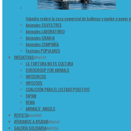
Islandia reabre la caza comercial de ballenas y vuelve a poner 
Animales SILVESTRES
Animales LABORATORIO
Animales GRANJA
Animales COMPAÑÍA
Festejos POPULARES
INICIATIVAS
#81d742
LA TORTURA NO ES CULTURA
EUROGROUP FOR ANIMALS
INFOCIRCOS
INFOZOOS
COALICIÓN PARA EL LISTADO POSITIVO
FAPAM
REMA
ANIMALS´ ANGELS
REVISTA
#de4900
AÝUDANOS A AYUDAR
#1bb5d1
GALERÍA SOLIDARIA
#bf035b