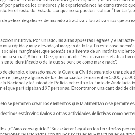
ta” por parte de los criadores y la experiencia nos ha demostrado que
o. En el resto del Estado, aunque no se pueden realizar “tientas”, se
ión de peleas ilegales es demasiado atractiva y lucrativa (más que su 
acción intuitiva. Por un lado, las altas apuestas ilegales y el atrac
 muy rápida y muy elevada, al margen de la ley. En este caso además e
s sociales marginales, que además se alimenta de un instinto violento 
rancia social”, Alberto Díez, quien añade: “En ocasiones el atractivo
 siente identificado o de la que se percibe como marginado”.
 de ejemplo, el pasado mayo la Guardia Civil desmanteló una pelea d
s en el juego y algunos de los denunciados tenían entre 5.000 y 6.00
cía Nacional y la Unidad de Policía adscrita a la Junta de Andalucía 
en el que participaban 197 personas. Encontraron una cantidad de di
alelo se permiten crear los elementos que la alimentan o se permite e
estinos están vinculados a otras actividades delictivas como pertene
s. ¿Cómo conseguirlo? “Su carácter ilegal en los territorios peninsu
casiones relacionados con grupos sociales muy marginales de difícil