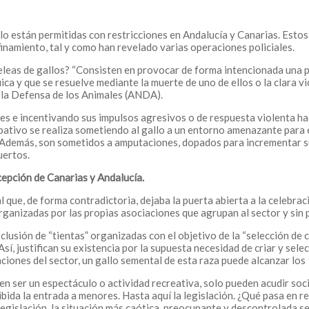
ólo están permitidas con restricciones en Andalucía y Canarias. Est
finamiento, tal y como han revelado varias operaciones policiales.
 peleas de gallos? “Consisten en provocar de forma intencionada una
uica y que se resuelve mediante la muerte de uno de ellos o la clara v
a la Defensa de los Animales (ANDA).
les e incentivando sus impulsos agresivos o de respuesta violenta h
bativo se realiza sometiendo al gallo a un entorno amenazante para é
. Además, son sometidos a amputaciones, dopados para incrementar su
uertos.
xcepción de Canarias y Andalucía.
ue, de forma contradictoria, dejaba la puerta abierta a la celebració
organizadas por las propias asociaciones que agrupan al sector y sin p
lusión de “tientas” organizadas con el objetivo de la “selección de c
 Así, justifican su existencia por la supuesta necesidad de criar y sel
ciones del sector, un gallo semental de esta raza puede alcanzar los
en ser un espectáculo o actividad recreativa, solo pueden acudir soci
bida la entrada a menores. Hasta aquí la legislación. ¿Qué pasa en re
egislación, la situación más caótica, preocupante y descontrolada se 