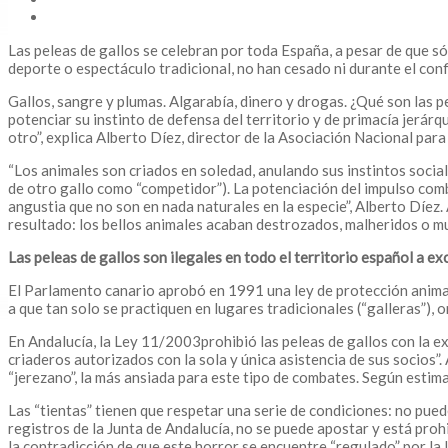
Las peleas de gallos se celebran por toda España, a pesar de que s
deporte o espectáculo tradicional, no han cesado ni durante el con
Gallos, sangre y plumas. Algarabía, dinero y drogas. ¿Qué son las
potenciar su instinto de defensa del territorio y de primacía jerárq
otro”, explica Alberto Díez, director de la Asociación Nacional par
“Los animales son criados en soledad, anulando sus instintos socia
de otro gallo como “competidor”). La potenciación del impulso com
angustia que no son en nada naturales en la especie”, Alberto Díez
resultado: los bellos animales acaban destrozados, malheridos o m
Las peleas de gallos son ilegales en todo el territorio español a e
El Parlamento canario aprobó en 1991 una ley de protección animal q
a que tan solo se practiquen en lugares tradicionales (“galleras”), 
En Andalucía, la Ley 11/2003prohibió las peleas de gallos con la exc
criaderos autorizados con la sola y única asistencia de sus socios”.
“jerezano”, la más ansiada para este tipo de combates. Según estima
Las “tientas” tienen que respetar una serie de condiciones: no pued
registros de la Junta de Andalucía, no se puede apostar y está prohi
la contradicción de que este horror se encuentre “regulado” por la l