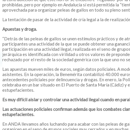
prohibidas, pero por ejemplo en Andalucía sí está permitida la “tien
aprovechada para organizar peleas de gallos en todo su pleno sentid
La tentación de pasar de la actividad de cría legal a la de realizac
Apuestas y droga.
“Detrás de las peleas de gallos se unen estímulos prácticos y de atr
participantes una actividad de la que se puede obtener una ganancia
participación en una actividad ilegal, realizada en el seno de grupo
jerárquica es identificada con virilidad u otros valores de preponde
rechazado por el resto de la sociedad genérica con la que uno no se
Las apuestas mueven miles de euros, según datos policiales. A modo
asistentes. En la operación, la Benemérita contabilizó 40.000 euro
antecedentes policiales por delincuencia y drogas. En enero, la Poli
celebraba en un bar situado en El Puerto de Santa María (Cádiz) y 
estupefacientes.
Es muy difícil aislar y controlar una actividad ilegal cuando en par
Las actuaciones policiales confirman además que los combates cland
estupefacientes.
En ANDA llevamos años luchando para acabar con las peleas de gallo
organicen en el seno de grupos sociales muy cerrados y en muchas o