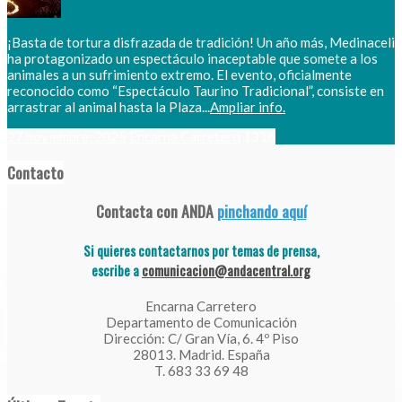
¡Basta de tortura disfrazada de tradición! Un año más, Medinaceli
ha protagonizado un espectáculo inaceptable que somete a los
animales a un sufrimiento extremo. El evento, oficialmente
reconocido como “Espectáculo Taurino Tradicional”, consiste en
arrastrar al animal hasta la Plaza...
Ampliar info.
27 noviembre, 2025
Encarna Carretero
1316
Contacto
Contacta con ANDA
pinchando aquí
Si quieres contactarnos por temas de prensa,
escribe a
comunicacion@andacentral.org
Encarna Carretero
Departamento de Comunicación
Dirección: C/ Gran Vía, 6. 4º Piso
28013. Madrid. España
T. 683 33 69 48