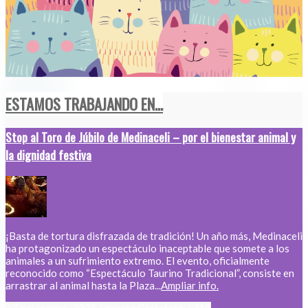
ESTAMOS TRABAJANDO EN...
Stop al Toro de Júbilo de Medinaceli – por el bienestar animal y
la dignidad festiva
¡Basta de tortura disfrazada de tradición! Un año más, Medinaceli
ha protagonizado un espectáculo inaceptable que somete a los
animales a un sufrimiento extremo. El evento, oficialmente
reconocido como “Espectáculo Taurino Tradicional”, consiste en
arrastrar al animal hasta la Plaza...
Ampliar info.