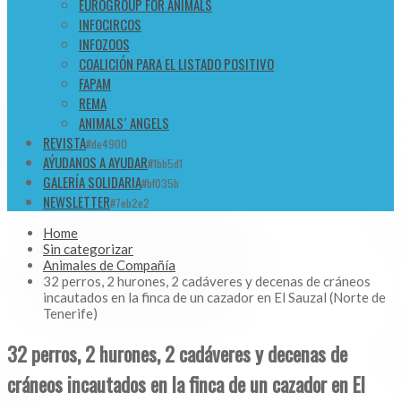
EUROGROUP FOR ANIMALS
INFOCIRCOS
INFOZOOS
COALICIÓN PARA EL LISTADO POSITIVO
FAPAM
REMA
ANIMALS´ ANGELS
REVISTA
#de4900
AÝUDANOS A AYUDAR
#1bb5d1
GALERÍA SOLIDARIA
#bf035b
NEWSLETTER
#7eb2e2
Home
Sin categorizar
Animales de Compañía
32 perros, 2 hurones, 2 cadáveres y decenas de cráneos
incautados en la finca de un cazador en El Sauzal (Norte de
Tenerife)
32 perros, 2 hurones, 2 cadáveres y decenas de
cráneos incautados en la finca de un cazador en El