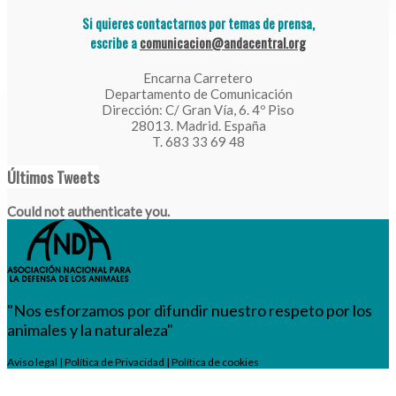
Si quieres contactarnos por temas de prensa,
escribe a
comunicacion@andacentral.org
Encarna Carretero
Departamento de Comunicación
Dirección: C/ Gran Vía, 6. 4º Piso
28013. Madrid. España
T. 683 33 69 48
Últimos Tweets
Could not authenticate you.
"Nos esforzamos por difundir nuestro respeto por los
animales y la naturaleza"
Aviso legal
|
Política de Privacidad
|
Política de cookies