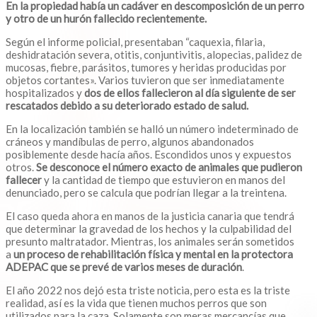
En la propiedad había un cadáver en descomposición de un perro
y otro de un hurón fallecido recientemente.
Según el informe policial, presentaban “caquexia, filaria,
deshidratación severa, otitis, conjuntivitis, alopecias, palidez de
mucosas, fiebre, parásitos, tumores y heridas producidas por
objetos cortantes». Varios tuvieron que ser inmediatamente
hospitalizados y
dos de ellos fallecieron al día siguiente de ser
rescatados debido a su deteriorado estado de salud.
En la localización también se halló un número indeterminado de
cráneos y mandíbulas de perro, algunos abandonados
posiblemente desde hacía años. Escondidos unos y expuestos
otros.
Se desconoce el número exacto de animales que pudieron
fallecer
y la cantidad de tiempo que estuvieron en manos del
denunciado, pero se calcula que podrían llegar a la treintena.
El caso queda ahora en manos de la justicia canaria que tendrá
que determinar la gravedad de los hechos y la culpabilidad del
presunto maltratador. Mientras, los animales serán sometidos
a
un proceso de rehabilitación física y mental en la protectora
ADEPAC que se prevé de varios meses de duración
.
El año 2022 nos dejó esta triste noticia, pero esta es la triste
realidad, así es la vida que tienen muchos perros que son
utilizados para la caza. Solamente son meras mercancías que