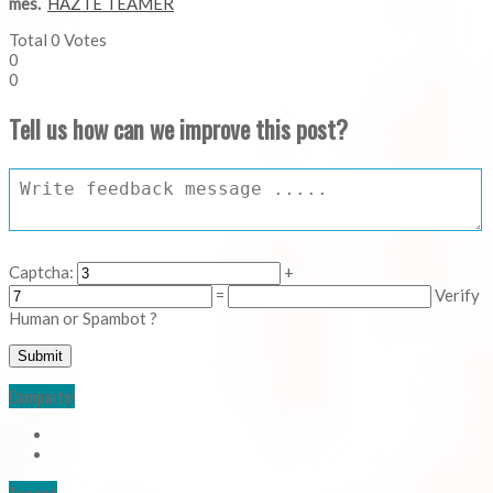
mes.
HAZTE TEAMER
Total
0
Votes
0
0
Tell us how can we improve this post?
Captcha:
+
=
Verify
Human or Spambot ?
Comparte!