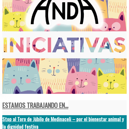
ESTAMOS TRABAJANDO EN...
Stop al Toro de Júbilo de Medinaceli – por el bienestar animal y
la dignidad festiva