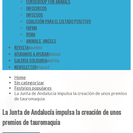
EUROGROUP FOR ANIMALS
INFOCIRCOS
INFOZOOS
COALICIÓN PARA EL LISTADO POSITIVO
FAPAM
REMA
ANIMALS´ ANGELS
REVISTA
#de4900
AÝUDANOS A AYUDAR
#1bb5d1
GALERÍA SOLIDARIA
#bf035b
NEWSLETTER
#7eb2e2
Home
Sin categorizar
Festejos populares
La Junta de Andalucía impulsa la creación de unos premios
de tauromaquia
La Junta de Andalucía impulsa la creación de unos
premios de tauromaquia