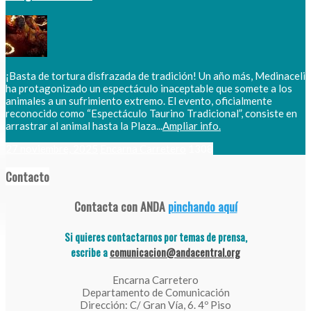
¡Basta de tortura disfrazada de tradición! Un año más, Medinaceli
ha protagonizado un espectáculo inaceptable que somete a los
animales a un sufrimiento extremo. El evento, oficialmente
reconocido como “Espectáculo Taurino Tradicional”, consiste en
arrastrar al animal hasta la Plaza...
Ampliar info.
27 noviembre, 2025
Encarna Carretero
1308
Contacto
Contacta con ANDA
pinchando aquí
Si quieres contactarnos por temas de prensa,
escribe a
comunicacion@andacentral.org
Encarna Carretero
Departamento de Comunicación
Dirección: C/ Gran Vía, 6. 4º Piso