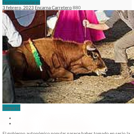
Festejos populares
3 febrero, 2023
Encarna Carretero
880
Comparte!
El gobierno autonómico popular parece haber tomado en serio la