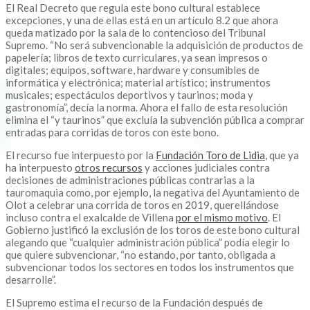
El Real Decreto que regula este bono cultural establece
excepciones, y una de ellas está en un artículo 8.2 que ahora
queda matizado por la sala de lo contencioso del Tribunal
Supremo. “No será subvencionable la adquisición de productos de
papelería; libros de texto curriculares, ya sean impresos o
digitales; equipos, software, hardware y consumibles de
informática y electrónica; material artístico; instrumentos
musicales; espectáculos deportivos y taurinos; moda y
gastronomía”, decía la norma. Ahora el fallo de esta resolución
elimina el “y taurinos” que excluía la subvención pública a comprar
entradas para corridas de toros con este bono.
El recurso fue interpuesto por la
Fundación Toro de Lidia
, que ya
ha interpuesto
otros recursos
y acciones judiciales contra
decisiones de administraciones públicas contrarias a la
tauromaquia como, por ejemplo, la negativa del Ayuntamiento de
Olot a celebrar una corrida de toros en 2019, querellándose
incluso contra el exalcalde de Villena
por el mismo motivo
. El
Gobierno justificó la exclusión de los toros de este bono cultural
alegando que “cualquier administración pública” podía elegir lo
que quiere subvencionar, “no estando, por tanto, obligada a
subvencionar todos los sectores en todos los instrumentos que
desarrolle”.
El Supremo estima el recurso de la Fundación después de