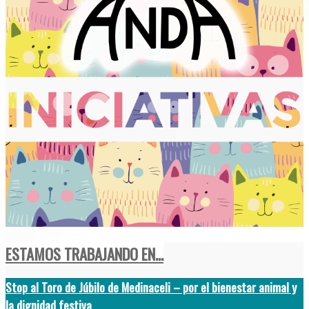
ESTAMOS TRABAJANDO EN...
Stop al Toro de Júbilo de Medinaceli – por el bienestar animal y
la dignidad festiva