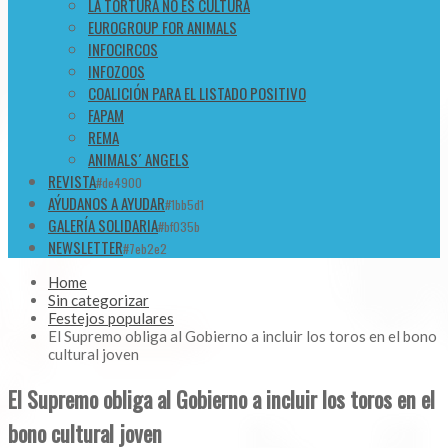
LA TORTURA NO ES CULTURA
EUROGROUP FOR ANIMALS
INFOCIRCOS
INFOZOOS
COALICIÓN PARA EL LISTADO POSITIVO
FAPAM
REMA
ANIMALS´ ANGELS
REVISTA
#de4900
AÝUDANOS A AYUDAR
#1bb5d1
GALERÍA SOLIDARIA
#bf035b
NEWSLETTER
#7eb2e2
Home
Sin categorizar
Festejos populares
El Supremo obliga al Gobierno a incluir los toros en el bono
cultural joven
El Supremo obliga al Gobierno a incluir los toros en el
bono cultural joven