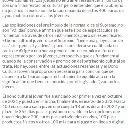
subvencionables. Los jueces no entran en establecer si los toros
son una “manifestación cultural” pero entienden que el Gobierno
no justificó la exclusión de la tauromaquia de estos 400 euros de
ayuda pública cultural a los jóvenes.
Las explicaciones del preámbulo de la norma, dice el Supremo, no
son “válidas” porque afirman que este tipo de espectáculos se
fomentan a través de otros instrumentos, pero sin especificarlo.
El bono cultural joven, dice el Supremo, “tiene una proyección de
carácter general y, además, puede considerarse cualificada en
tanto se dirige a una nueva generación, o sea, mira al futuro
representado por los jóvenes, perspectiva que es fundamental
cuando de la conservación y promoción del patrimonio cultural se
trata. No hay, pues, entre las actuaciones reseñadas y el Bono
Cultural Joven la proporción necesaria para concluir que se
dispensa a la Tauromaquia un tratamiento equilibrado con la
significación que tiene reconocida por el legislador”, zanjan los
jueces.
El bono cultural joven fue anunciado por primera vez en octubre
de 2021 y puesto en marcha, finalmente, en marzo de 2022. Hasta
400 euros para cada joven que cumpla 18 años durante 2022 y un
plazo de 365 días para ir gastando el saldo en las opciones que
hayan elegido: 200 euros para actividades en vivo, 100 para
productos físicos y otros 100 más para el gasto en línea o digital.