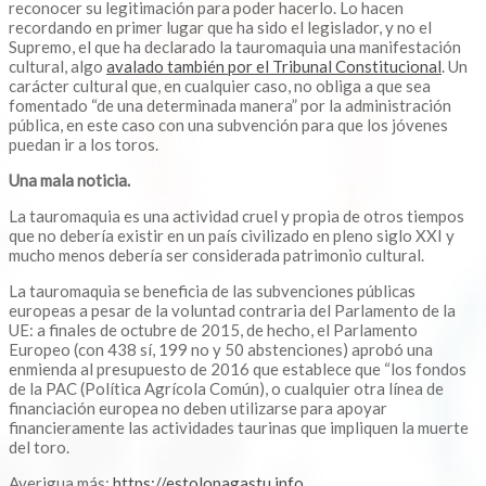
reconocer su legitimación para poder hacerlo. Lo hacen
recordando en primer lugar que ha sido el legislador, y no el
Supremo, el que ha declarado la tauromaquia una manifestación
cultural, algo
avalado también por el Tribunal Constitucional
. Un
carácter cultural que, en cualquier caso, no obliga a que sea
fomentado “de una determinada manera” por la administración
pública, en este caso con una subvención para que los jóvenes
puedan ir a los toros.
Una mala noticia.
La tauromaquia es una actividad cruel y propia de otros tiempos
que no debería existir en un país civilizado en pleno siglo XXI y
mucho menos debería ser considerada patrimonio cultural.
La tauromaquia se beneficia de las subvenciones públicas
europeas a pesar de la voluntad contraria del Parlamento de la
UE: a finales de octubre de 2015, de hecho, el Parlamento
Europeo (con 438 sí, 199 no y 50 abstenciones) aprobó una
enmienda al presupuesto de 2016 que establece que “los fondos
de la PAC (Política Agrícola Común), o cualquier otra línea de
financiación europea no deben utilizarse para apoyar
financieramente las actividades taurinas que impliquen la muerte
del toro.
Averigua más:
https://estolopagastu.info
.