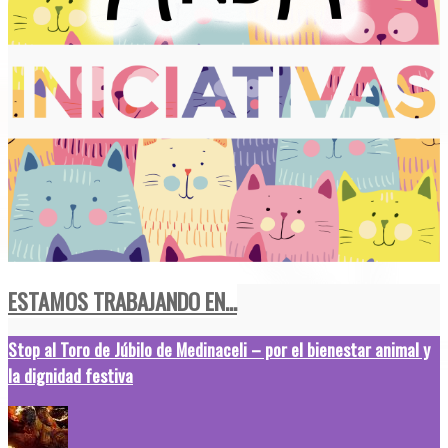
ESTAMOS TRABAJANDO EN...
Stop al Toro de Júbilo de Medinaceli – por el bienestar animal y
la dignidad festiva