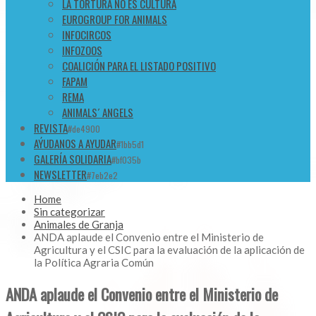
LA TORTURA NO ES CULTURA
EUROGROUP FOR ANIMALS
INFOCIRCOS
INFOZOOS
COALICIÓN PARA EL LISTADO POSITIVO
FAPAM
REMA
ANIMALS´ ANGELS
REVISTA
#de4900
AÝUDANOS A AYUDAR
#1bb5d1
GALERÍA SOLIDARIA
#bf035b
NEWSLETTER
#7eb2e2
Home
Sin categorizar
Animales de Granja
ANDA aplaude el Convenio entre el Ministerio de
Agricultura y el CSIC para la evaluación de la aplicación de
la Política Agraria Común
ANDA aplaude el Convenio entre el Ministerio de