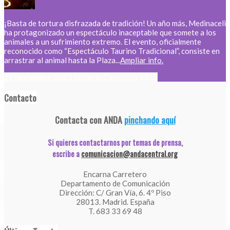
¡Basta de tortura disfrazada de tradición! Un año más, Medinaceli
ha protagonizado un espectáculo inaceptable que somete a los
animales a un sufrimiento extremo. El evento, oficialmente
reconocido como “Espectáculo Taurino Tradicional”, consiste en
arrastrar al animal hasta la Plaza...
Ampliar info.
27 noviembre, 2025
Encarna Carretero
1317
Contacto
Contacta con ANDA
pinchando aquí
Si quieres contactarnos por temas de prensa,
escribe a
comunicacion@andacentral.org
Encarna Carretero
Departamento de Comunicación
Dirección: C/ Gran Vía, 6. 4º Piso
28013. Madrid. España
T. 683 33 69 48