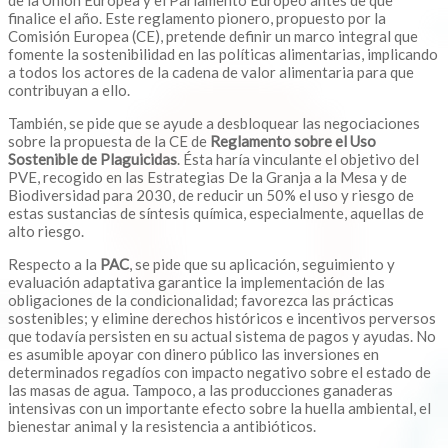
de la Unión Europea y el Parlamento Europeo antes de que
finalice el año. Este reglamento pionero, propuesto por la
Comisión Europea (CE), pretende definir un marco integral que
fomente la sostenibilidad en las políticas alimentarias, implicando
a todos los actores de la cadena de valor alimentaria para que
contribuyan a ello.
También, se pide que se ayude a desbloquear las negociaciones
sobre la propuesta de la CE de
Reglamento sobre el Uso
Sostenible de Plaguicidas
. Ésta haría vinculante el objetivo del
PVE, recogido en las Estrategias De la Granja a la Mesa y de
Biodiversidad para 2030, de reducir un 50% el uso y riesgo de
estas sustancias de síntesis química, especialmente, aquellas de
alto riesgo.
Respecto a la
PAC
, se pide que su aplicación, seguimiento y
evaluación adaptativa garantice la implementación de las
obligaciones de la condicionalidad; favorezca las prácticas
sostenibles; y elimine derechos históricos e incentivos perversos
que todavía persisten en su actual sistema de pagos y ayudas. No
es asumible apoyar con dinero público las inversiones en
determinados regadíos con impacto negativo sobre el estado de
las masas de agua. Tampoco, a las producciones ganaderas
intensivas con un importante efecto sobre la huella ambiental, el
bienestar animal y la resistencia a antibióticos.