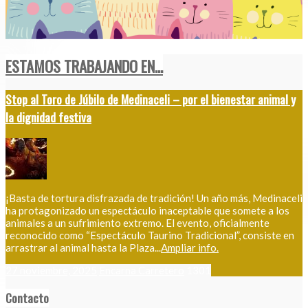
ESTAMOS TRABAJANDO EN...
Stop al Toro de Júbilo de Medinaceli – por el bienestar animal y
la dignidad festiva
¡Basta de tortura disfrazada de tradición! Un año más, Medinaceli
ha protagonizado un espectáculo inaceptable que somete a los
animales a un sufrimiento extremo. El evento, oficialmente
reconocido como “Espectáculo Taurino Tradicional”, consiste en
arrastrar al animal hasta la Plaza...
Ampliar info.
27 noviembre, 2025
Encarna Carretero
1301
Contacto