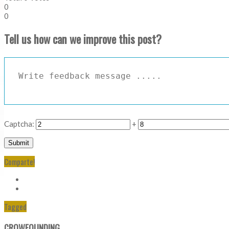
0
0
Tell us how can we improve this post?
Captcha:
+
Comparte!
Tagged
CROWFOUNDING