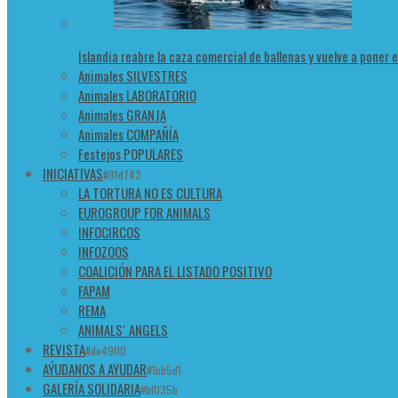
Islandia reabre la caza comercial de ballenas y vuelve a poner 
Animales SILVESTRES
Animales LABORATORIO
Animales GRANJA
Animales COMPAÑÍA
Festejos POPULARES
INICIATIVAS
#81d742
LA TORTURA NO ES CULTURA
EUROGROUP FOR ANIMALS
INFOCIRCOS
INFOZOOS
COALICIÓN PARA EL LISTADO POSITIVO
FAPAM
REMA
ANIMALS´ ANGELS
REVISTA
#de4900
AÝUDANOS A AYUDAR
#1bb5d1
GALERÍA SOLIDARIA
#bf035b