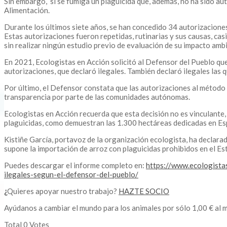
Sin embargo, si se fumiga un plaguicida que, además, no ha sido au
Alimentación.
Durante los últimos siete años, se han concedido 34 autorizaciones
Estas autorizaciones fueron repetidas, rutinarias y sus causas, ca
sin realizar ningún estudio previo de evaluación de su impacto ambi
En 2021, Ecologistas en Acción solicitó al Defensor del Pueblo que
autorizaciones, que declaró ilegales. También declaró ilegales las q
Por último, el Defensor constata que las autorizaciones al método 
transparencia por parte de las comunidades autónomas.
Ecologistas en Acción recuerda que esta decisión no es vinculante,
plaguicidas, como demuestran las 1.300 hectáreas dedicadas en Esp
Kistiñe García, portavoz de la organización ecologista, ha declarad
supone la importación de arroz con plaguicidas prohibidos en el Es
Puedes descargar el informe completo en:
https://www.ecologista
ilegales-segun-el-defensor-del-pueblo/
¿
Quieres apoyar nuestro trabajo?
HAZTE SOCIO
Ayúdanos a cambiar el mundo para los animales por sólo 1,00 € al 
Total
0
Votes