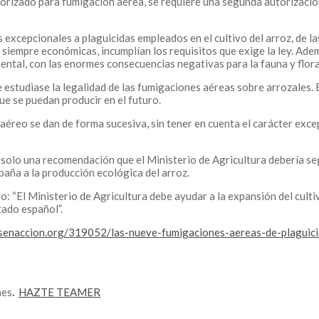
torizado para fumigación aérea, se requiere una segunda autorización
 excepcionales a plaguicidas empleados en el cultivo del arroz, de l
si siempre económicas, incumplían los requisitos que exige la ley. A
ental, con las enormes consecuencias negativas para la fauna y flora
 estudiase la legalidad de las fumigaciones aéreas sobre arrozales. 
ue se puedan producir en el futuro.
aéreo se dan de forma sucesiva, sin tener en cuenta el carácter exce
 solo una recomendación que el Ministerio de Agricultura debería segu
aña a la producción ecológica del arroz.
o: “El Ministerio de Agricultura debe ayudar a la expansión del culti
tado español”.
senaccion.org/319052/las-nueve-fumigaciones-aereas-de-plaguicid
mes
.
HAZTE TEAMER