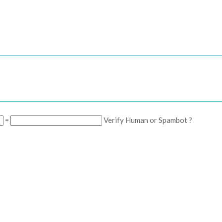
=
Verify Human or Spambot ?