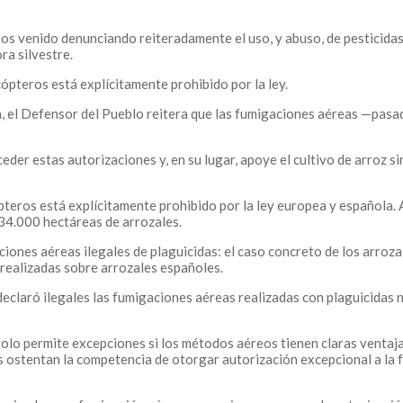
venido denunciando reiteradamente el uso, y abuso, de pesticidas y 
ra silvestre.
ópteros está explícitamente prohibido por la ley.
, el Defensor del Pueblo reitera que las fumigaciones aéreas —pasa
eder estas autorizaciones y, en su lugar, apoye el cultivo de arroz s
eros está explícitamente prohibido por la ley europea y española. A
234.000 hectáreas de arrozales.
ones aéreas ilegales de plaguicidas: el caso concreto de los arrozale
 realizadas sobre arrozales españoles.
declaró ilegales las fumigaciones aéreas realizadas con plaguicidas 
olo permite excepciones si los métodos aéreos tienen claras ventaja
s ostentan la competencia de otorgar autorización excepcional a la 