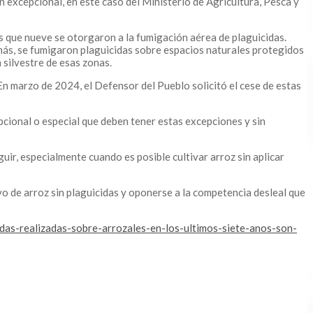
 excepcional, en este caso del Ministerio de Agricultura, Pesca y
as que nueve se otorgaron a la fumigación aérea de plaguicidas.
demás, se fumigaron plaguicidas sobre espacios naturales protegidos
 silvestre de esas zonas.
En marzo de 2024, el Defensor del Pueblo solicitó el cese de estas
pcional o especial que deben tener estas excepciones y sin
ir, especialmente cuando es posible cultivar arroz sin aplicar
vo de arroz sin plaguicidas y oponerse a la competencia desleal que
as-realizadas-sobre-arrozales-en-los-ultimos-siete-anos-son-