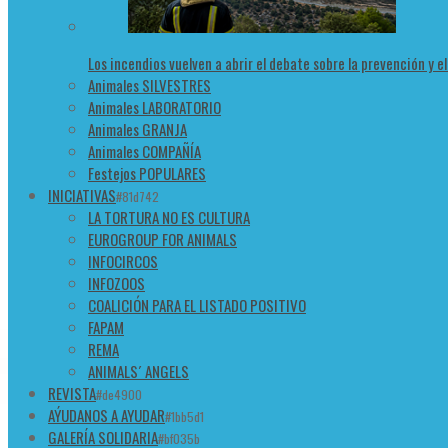
Los incendios vuelven a abrir el debate sobre la prevención y e
Animales SILVESTRES
Animales LABORATORIO
Animales GRANJA
Animales COMPAÑÍA
Festejos POPULARES
INICIATIVAS
#81d742
LA TORTURA NO ES CULTURA
EUROGROUP FOR ANIMALS
INFOCIRCOS
INFOZOOS
COALICIÓN PARA EL LISTADO POSITIVO
FAPAM
REMA
ANIMALS´ ANGELS
REVISTA
#de4900
AÝUDANOS A AYUDAR
#1bb5d1
GALERÍA SOLIDARIA
#bf035b