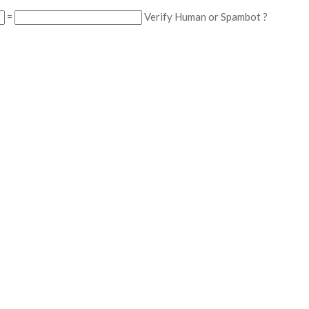
=
Verify Human or Spambot ?