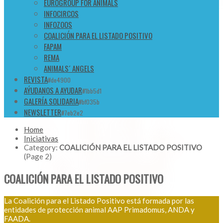
EUROGROUP FOR ANIMALS
INFOCIRCOS
INFOZOOS
COALICIÓN PARA EL LISTADO POSITIVO
FAPAM
REMA
ANIMALS´ ANGELS
REVISTA
#de4900
AÝUDANOS A AYUDAR
#1bb5d1
GALERÍA SOLIDARIA
#bf035b
NEWSLETTER
#7eb2e2
Home
Iniciativas
Category:
COALICIÓN PARA EL LISTADO POSITIVO
(Page 2)
COALICIÓN PARA EL LISTADO POSITIVO
La Coalición para el Listado Positivo está formada por las
entidades de protección animal AAP Primadomus, ANDA y
FAADA.