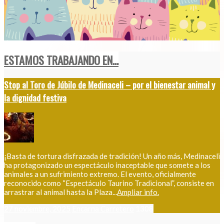
ESTAMOS TRABAJANDO EN...
Stop al Toro de Júbilo de Medinaceli – por el bienestar animal y
la dignidad festiva
¡Basta de tortura disfrazada de tradición! Un año más, Medinaceli
ha protagonizado un espectáculo inaceptable que somete a los
animales a un sufrimiento extremo. El evento, oficialmente
reconocido como “Espectáculo Taurino Tradicional”, consiste en
arrastrar al animal hasta la Plaza...
Ampliar info.
27 noviembre, 2025
Encarna Carretero
1308