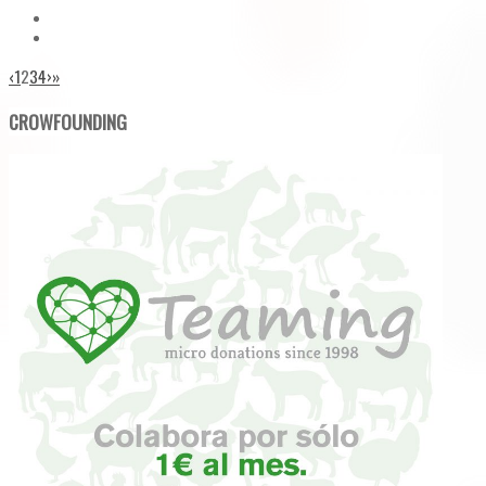
‹
1
2
3
4
›
»
CROWFOUNDING