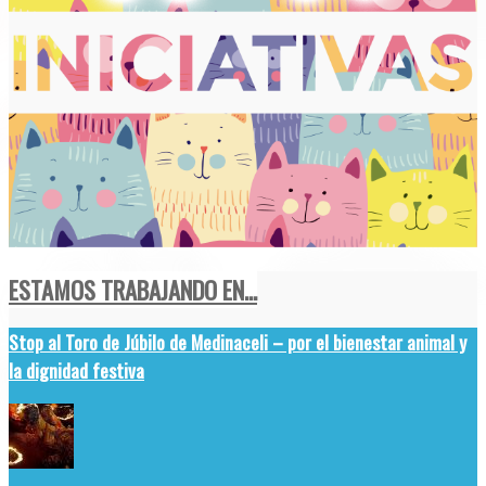
ESTAMOS TRABAJANDO EN...
Stop al Toro de Júbilo de Medinaceli – por el bienestar animal y
la dignidad festiva