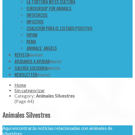
LA TORTURA NO ES CULTURA
EUROGROUP FOR ANIMALS
INFOCIRCOS
INFOZOOS
COALICIÓN PARA EL LISTADO POSITIVO
FAPAM
REMA
ANIMALS´ ANGELS
REVISTA
#de4900
AÝUDANOS A AYUDAR
#1bb5d1
GALERÍA SOLIDARIA
#bf035b
NEWSLETTER
#7eb2e2
Home
Sin categorizar
Category:
Animales Silvestres
(Page 44)
Animales Silvestres
Aquí encontrarás noticias relacionadas con animales de
silvestres.