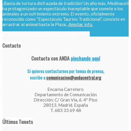
¡Basta de tortura disfrazada de tradición! Un año más, Medinaceli
ha protagonizado un espectáculo inaceptable que somete a los
animales a un sufrimiento extremo. El evento, oficialmente
reconocido como “Espectáculo Taurino Tradicional”, consiste en
arrastrar al animal hasta la Plaza...
Ampliar info.
27 noviembre, 2025
Encarna Carretero
1317
Contacto
Contacta con ANDA
pinchando aquí
Si quieres contactarnos por temas de prensa,
escribe a
comunicacion@andacentral.org
Encarna Carretero
Departamento de Comunicación
Dirección: C/ Gran Vía, 6. 4º Piso
28013. Madrid. España
T. 683 33 69 48
Últimos Tweets