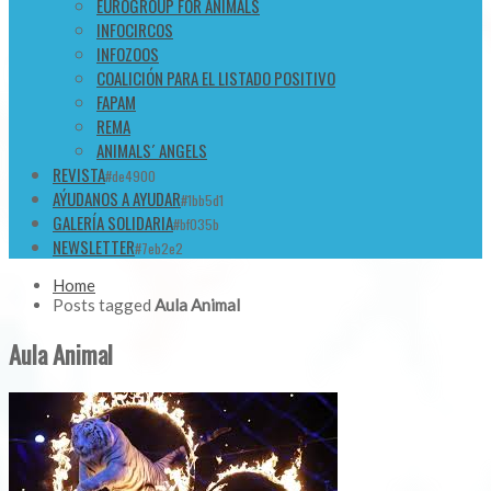
EUROGROUP FOR ANIMALS
INFOCIRCOS
INFOZOOS
COALICIÓN PARA EL LISTADO POSITIVO
FAPAM
REMA
ANIMALS´ ANGELS
REVISTA
#de4900
AÝUDANOS A AYUDAR
#1bb5d1
GALERÍA SOLIDARIA
#bf035b
NEWSLETTER
#7eb2e2
Home
Posts tagged
Aula Animal
Aula Animal