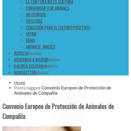
LA TORTURA NO ES CULTURA
EUROGROUP FOR ANIMALS
INFOCIRCOS
INFOZOOS
COALICIÓN PARA EL LISTADO POSITIVO
FAPAM
REMA
ANIMALS´ ANGELS
REVISTA
#de4900
AÝUDANOS A AYUDAR
#1bb5d1
GALERÍA SOLIDARIA
#bf035b
NEWSLETTER
#7eb2e2
Home
Posts tagged
Convenio Europeo de Protección de
Animales de Compañía
Convenio Europeo de Protección de Animales de
Compañía