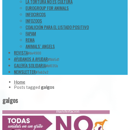
LA TORTURA NO ES CULTURA
EUROGROUP FOR ANIMALS
INFOCIRCOS
INFOZOOS
COALICIÓN PARA EL LISTADO POSITIVO
FAPAM
REMA
ANIMALS´ ANGELS
REVISTA
#de4900
AÝUDANOS A AYUDAR
#1bb5d1
GALERÍA SOLIDARIA
#bf035b
NEWSLETTER
#7eb2e2
Home
Posts tagged
galgos
galgos