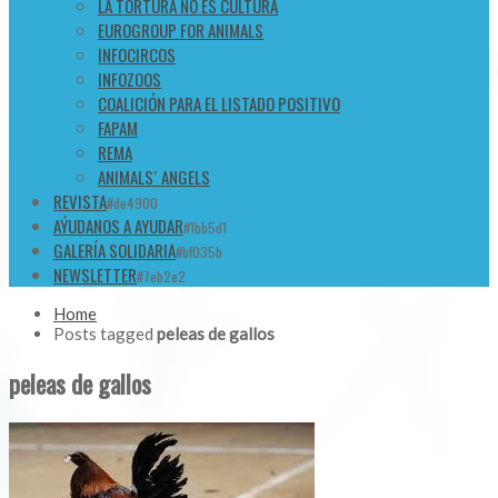
LA TORTURA NO ES CULTURA
EUROGROUP FOR ANIMALS
INFOCIRCOS
INFOZOOS
COALICIÓN PARA EL LISTADO POSITIVO
FAPAM
REMA
ANIMALS´ ANGELS
REVISTA
#de4900
AÝUDANOS A AYUDAR
#1bb5d1
GALERÍA SOLIDARIA
#bf035b
NEWSLETTER
#7eb2e2
Home
Posts tagged
peleas de gallos
peleas de gallos