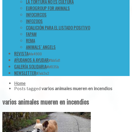
LA TORTURA NO ES CULTURA
EUROGROUP FOR ANIMALS
INFOCIRCOS
INFOZOOS
COALICIÓN PARA EL LISTADO POSITIVO
FAPAM
REMA
ANIMALS´ ANGELS
REVISTA
#de4900
AÝUDANOS A AYUDAR
#1bb5d1
GALERÍA SOLIDARIA
#bf035b
NEWSLETTER
#7eb2e2
Home
Posts tagged
varios animales mueren en incendios
varios animales mueren en incendios