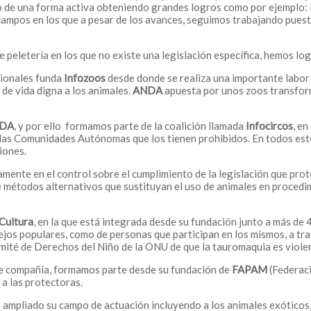
 de una forma activa obteniendo grandes logros como por ejemplo: le
n campos en los que a pesar de los avances, seguimos trabajando pues
 peletería en los que no existe una legislación específica, hemos lo
cionales funda
Infozoos
desde donde se realiza una importante labor
 de vida digna a los animales.
ANDA
apuesta por unos zoos transfor
DA
, y por ello formamos parte de la coalición llamada
Infocircos
, e
y las Comunidades Autónomas que los tienen prohibidos. En todos est
iones.
amente en el control sobre el cumplimiento de la legislación que pro
 métodos alternativos que sustituyan el uso de animales en procedim
 Cultura
, en la que está integrada desde su fundación junto a más de
os populares, como de personas que participan en los mismos, a trav
omité de Derechos del Niño de la ONU de que la tauromaquia es viole
 de compañía, formamos parte desde su fundación de
FAPAM
(Federac
a las protectoras.
 ampliado su campo de actuación incluyendo a los animales exóticos,