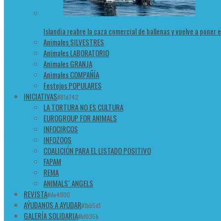
Islandia reabre la caza comercial de ballenas y vuelve a poner 
Animales SILVESTRES
Animales LABORATORIO
Animales GRANJA
Animales COMPAÑÍA
Festejos POPULARES
INICIATIVAS
#81d742
LA TORTURA NO ES CULTURA
EUROGROUP FOR ANIMALS
INFOCIRCOS
INFOZOOS
COALICIÓN PARA EL LISTADO POSITIVO
FAPAM
REMA
ANIMALS´ ANGELS
REVISTA
#de4900
AÝUDANOS A AYUDAR
#1bb5d1
GALERÍA SOLIDARIA
#bf035b