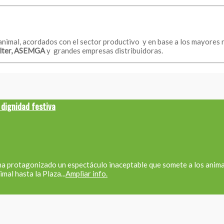
imal, acordados con el sector productivo y en base a los mayores ni
lter, ASEMGA
y grandes empresas distribuidoras.
 dignidad festiva
 ha protagonizado un espectáculo inaceptable que somete a los anima
mal hasta la Plaza...
Ampliar info.