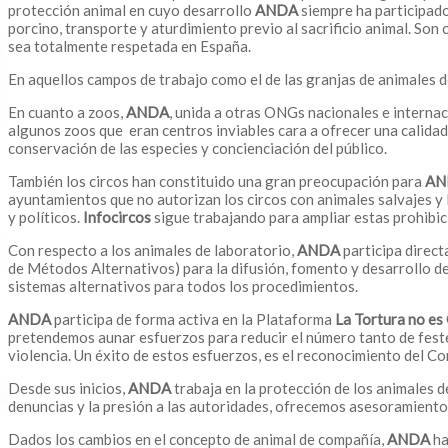
protección animal en cuyo desarrollo
ANDA
siempre ha participado
porcino, transporte y aturdimiento previo al sacrificio animal. So
sea totalmente respetada en España.
En aquellos campos de trabajo como el de las granjas de animales de
En cuanto a zoos,
ANDA
, unida a otras ONGs nacionales e interna
algunos zoos que eran centros inviables cara a ofrecer una calidad
conservación de las especies y concienciación del público.
También los circos han constituido una gran preocupación para
AN
ayuntamientos que no autorizan los circos con animales salvajes 
y políticos.
Infocircos
sigue trabajando para ampliar estas prohibic
Con respecto a los animales de laboratorio,
ANDA
participa direct
de Métodos Alternativos) para la difusión, fomento y desarrollo de
sistemas alternativos para todos los procedimientos.
ANDA
participa de forma activa en la Plataforma
La Tortura no es
pretendemos aunar esfuerzos para reducir el número tanto de festej
violencia. Un éxito de estos esfuerzos, es el reconocimiento del C
Desde sus inicios,
ANDA
trabaja en la protección de los animales
denuncias y la presión a las autoridades, ofrecemos asesoramiento 
Dados los cambios en el concepto de animal de compañía,
ANDA
ha