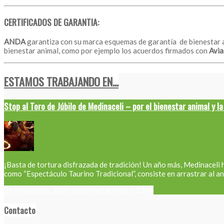
CERTIFICADOS DE GARANTIA:
ANDA
garantiza con su marca esquemas de garantía de bienestar an
bienestar animal, como por ejemplo los acuerdos firmados con
Avia
ESTAMOS TRABAJANDO EN...
Stop al Toro de Júbilo de Medinaceli – por el bienestar animal y la
¡Basta de tortura disfrazada de tradición! Un año más, Medinaceli
como “Espectáculo Taurino Tradicional”, consiste en arrastrar al ani
27 noviembre, 2025
Encarna Carretero
1309
Contacto