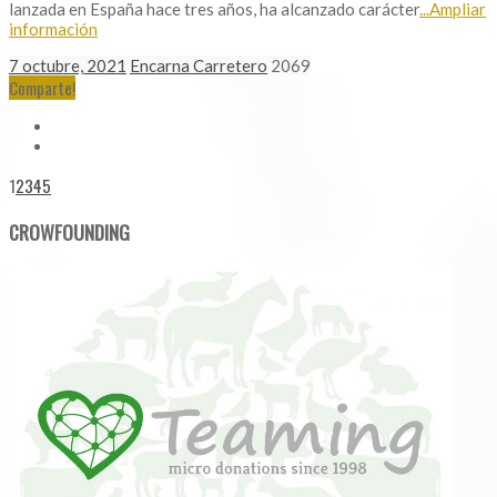
lanzada en España hace tres años, ha alcanzado carácter
...Ampliar
información
7 octubre, 2021
Encarna Carretero
2069
Comparte!
1
2
3
4
5
CROWFOUNDING