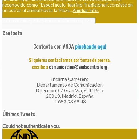
reconocido como “Espectáculo Taurino Tradicional”, consiste en
arrastrar al animal hasta la Plaza...
Ampliar info.
27 noviembre, 2025
Encarna Carretero
1314
Contacto
Contacta con ANDA
pinchando aquí
Si quieres contactarnos por temas de prensa,
escribe a
comunicacion@andacentral.org
Encarna Carretero
Departamento de Comunicación
Dirección: C/ Gran Vía, 6. 4º Piso
28013. Madrid. España
T. 683 33 69 48
Últimos Tweets
Could not authenticate you.