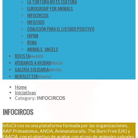
LA TORTURA NO ES CULTURA
EUROGROUP FOR ANIMALS
INFOCIRCOS
INFOZOOS
COALICIÓN PARA EL LISTADO POSITIVO
FAPAM
REMA
ANIMALS´ ANGELS
REVISTA
#de4900
AÝUDANOS A AYUDAR
#1bb5d1
GALERÍA SOLIDARIA
#bf035b
NEWSLETTER
#7eb2e2
Home
Iniciativas
Category:
INFOCIRCOS
INFOCIRCOS
InfoCircos es una plataforma formada por las organizaciones,
AAP Primadomus, ANDA, Animanaturalis, The Born Free (UK) y
FAADA, con el objetivo de acabar con el uso de animales salvajes