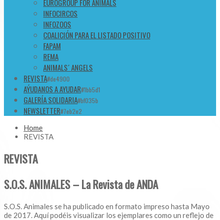
EUROGROUP FOR ANIMALS
INFOCIRCOS
INFOZOOS
COALICIÓN PARA EL LISTADO POSITIVO
FAPAM
REMA
ANIMALS´ ANGELS
REVISTA
#de4900
AÝUDANOS A AYUDAR
#1bb5d1
GALERÍA SOLIDARIA
#bf035b
NEWSLETTER
#7eb2e2
Home
REVISTA
REVISTA
S.O.S. ANIMALES
– La Revista de ANDA
S.O.S. Animales se ha publicado en formato impreso hasta Mayo
de 2017. Aquí podéis visualizar los ejemplares como un reflejo de