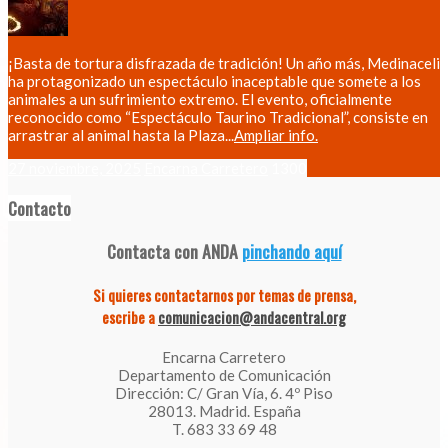
¡Basta de tortura disfrazada de tradición! Un año más, Medinaceli
ha protagonizado un espectáculo inaceptable que somete a los
animales a un sufrimiento extremo. El evento, oficialmente
reconocido como “Espectáculo Taurino Tradicional”, consiste en
arrastrar al animal hasta la Plaza...
Ampliar info.
27 noviembre, 2025
Encarna Carretero
1300
Contacto
Contacta con ANDA
pinchando aquí
Si quieres contactarnos por temas de prensa,
escribe a
comunicacion@andacentral.org
Encarna Carretero
Departamento de Comunicación
Dirección: C/ Gran Vía, 6. 4º Piso
28013. Madrid. España
T. 683 33 69 48