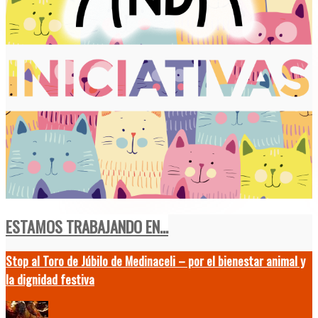
ESTAMOS TRABAJANDO EN...
Stop al Toro de Júbilo de Medinaceli – por el bienestar animal y
la dignidad festiva