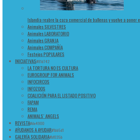
Islandia reabre la caza comercial de ballenas y vuelve a poner 
Animales SILVESTRES
Animales LABORATORIO
Animales GRANJA
Animales COMPAÑÍA
Festejos POPULARES
INICIATIVAS
#81d742
LA TORTURA NO ES CULTURA
EUROGROUP FOR ANIMALS
INFOCIRCOS
INFOZOOS
COALICIÓN PARA EL LISTADO POSITIVO
FAPAM
REMA
ANIMALS´ ANGELS
REVISTA
#de4900
AÝUDANOS A AYUDAR
#1bb5d1
GALERÍA SOLIDARIA
#bf035b