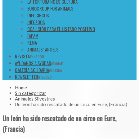
LA TORTURA NO ES CULTURA
EUROGROUP FOR ANIMALS
INFOCIRCOS
INFOZOOS
COALICIÓN PARA EL LISTADO POSITIVO
FAPAM
REMA
ANIMALS´ ANGELS
REVISTA
#de4900
AÝUDANOS A AYUDAR
#1bb5d1
GALERÍA SOLIDARIA
#bf035b
NEWSLETTER
#7eb2e2
Home
Sin categorizar
Animales Silvestres
Un león ha sido rescatado de un circo en Eure, (Francia)
Un león ha sido rescatado de un circo en Eure,
(Francia)