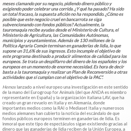
meses clamando por su negocio, pidiendo dinero público y
exigiendo poder celebrar una corrida. ¿Y qué ha pasado? Ha sido
un total fracaso, la supuesta afición no ha respondido. ¿Cómo es
posible que este negocio cruel en bancarrota se siga
subvencionando con fondos públicos? Actualmente, la
tauromaquia recibe ayudas desde el Ministerio de Cultura, el
Ministerio de Agricultura, las Comunidades Autónomas,
municipios y ayuntamientos. Además de 130 millones de la
Política Agraria Común terminan en ganaderías de lidia, lo que
supone un 31,6% de sus ingresos. Esto incumple el objetivo de
este programa destinado a producir alimentos de calidad para los
europeos. Se trata un despilfarro del dinero de los españoles y los
europeos en un momento de enorme necesidad. Es hora de decir
basta a la tauromaquia y realizar un Plan de Reconversión a otras
actividades que sí cumplan con el objetivo de la PAC”.
Hemos
lanzado a nivel europeo una investigación en este sentido
de la mano del Eurogroup for Animals (del que ANDA es miembro
representante en España) y la organización italiana LAV, que ha
creado un gran revuelo en Italia y en Alemania, donde
importantes medios como la RAI o Mediaset Italia y numerosos
medios alemanes han cubierto la noticia del escándalo de que
fondos públicos europeos terminen en ganaderías de lidia. Es
inmoral que este tipo de espectáculos sigan existiendo gracias al
dinero que las ganaderías de lidia reciben de la Unión Europea, a