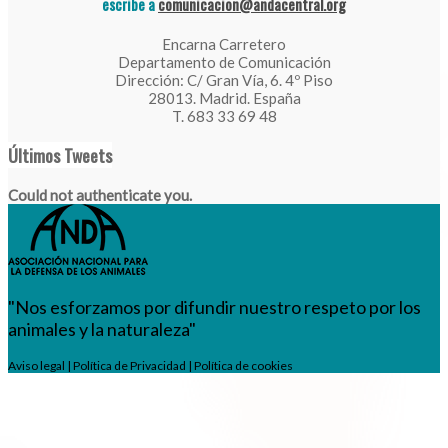
escribe a
comunicacion@andacentral.org
Encarna Carretero
Departamento de Comunicación
Dirección: C/ Gran Vía, 6. 4º Piso
28013. Madrid. España
T. 683 33 69 48
Últimos Tweets
Could not authenticate you.
"Nos esforzamos por difundir nuestro respeto por los
animales y la naturaleza"
Aviso legal
|
Política de Privacidad
|
Política de cookies