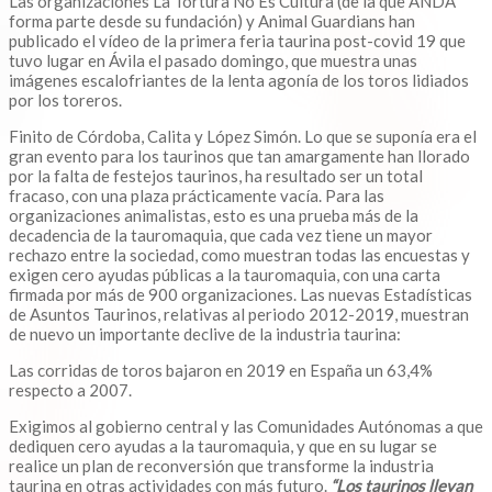
Las organizaciones La Tortura No Es Cultura (de la que ANDA
forma parte desde su fundación) y Animal Guardians han
publicado el vídeo de la primera feria taurina post-covid 19 que
tuvo lugar en Ávila el pasado domingo, que muestra unas
imágenes escalofriantes de la lenta agonía de los toros lidiados
por los toreros.
Finito de Córdoba, Calita y López Simón. Lo que se suponía era el
gran evento para los taurinos que tan amargamente han llorado
por la falta de festejos taurinos, ha resultado ser un total
fracaso, con una plaza prácticamente vacía. Para las
organizaciones animalistas, esto es una prueba más de la
decadencia de la tauromaquia, que cada vez tiene un mayor
rechazo entre la sociedad, como muestran todas las encuestas y
exigen cero ayudas públicas a la tauromaquia, con una carta
firmada por más de 900 organizaciones. Las nuevas Estadísticas
de Asuntos Taurinos, relativas al periodo 2012-2019, muestran
de nuevo un importante declive de la industria taurina:
Las corridas de toros bajaron en 2019 en España un 63,4%
respecto a 2007.
Exigimos al gobierno central y las Comunidades Autónomas a que
dediquen cero ayudas a la tauromaquia, y que en su lugar se
realice un plan de reconversión que transforme la industria
taurina en otras actividades con más futuro.
“Los taurinos llevan