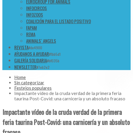
EUROGROUP FOR ANIMALS
INFOCIRCOS
INFOZOOS
COALICIÓN PARA EL LISTADO POSITIVO
FAPAM
REMA
ANIMALS´ ANGELS
REVISTA
#de4900
AÝUDANOS A AYUDAR
#1bb5d1
GALERÍA SOLIDARIA
#bf035b
NEWSLETTER
#7eb2e2
Home
Sin categorizar
Festejos populares
Impactante vídeo de la cruda verdad de la primera feria
taurina Post-Covid: una carnicería y un absoluto fracaso
Impactante vídeo de la cruda verdad de la primera
feria taurina Post-Covid: una carnicería y un absoluto
fracaso