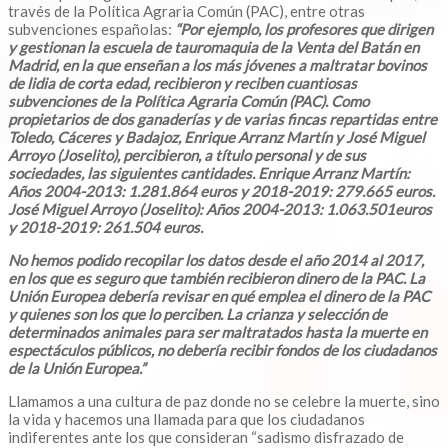
través de la Política Agraria Común (PAC), entre otras
subvenciones españolas:
“Por ejemplo, los profesores que dirigen
y gestionan la escuela de tauromaquia de la Venta del Batán en
Madrid, en la que enseñan a los más jóvenes a maltratar bovinos
de lidia de corta edad, recibieron y reciben cuantiosas
subvenciones de la Política Agraria Común (PAC). Como
propietarios de dos ganaderías y de varias fincas repartidas entre
Toledo, Cáceres y Badajoz, Enrique Arranz Martín y José Miguel
Arroyo (Joselito), percibieron, a título personal y de sus
sociedades, las siguientes cantidades. Enrique Arranz Martín:
Años 2004-2013: 1.281.864 euros y 2018-2019: 279.665 euros.
José Miguel Arroyo (Joselito): Años 2004-2013: 1.063.501euros
y 2018-2019: 261.504 euros.
No hemos podido recopilar los datos desde el año 2014 al 2017,
en los que es seguro que también recibieron dinero de la PAC. La
Unión Europea debería revisar en qué emplea el dinero de la PAC
y quienes son los que lo perciben. La crianza y selección de
determinados animales para ser maltratados hasta la muerte en
espectáculos públicos, no debería recibir fondos de los ciudadanos
de la Unión Europea.”
Llamamos a una cultura de paz donde no se celebre la muerte, sino
la vida y hacemos una llamada para que los ciudadanos
indiferentes ante los que consideran “sadismo disfrazado de