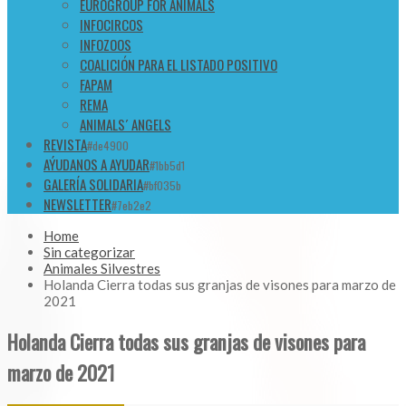
EUROGROUP FOR ANIMALS
INFOCIRCOS
INFOZOOS
COALICIÓN PARA EL LISTADO POSITIVO
FAPAM
REMA
ANIMALS´ ANGELS
REVISTA
#de4900
AÝUDANOS A AYUDAR
#1bb5d1
GALERÍA SOLIDARIA
#bf035b
NEWSLETTER
#7eb2e2
Home
Sin categorizar
Animales Silvestres
Holanda Cierra todas sus granjas de visones para marzo de
2021
Holanda Cierra todas sus granjas de visones para
marzo de 2021