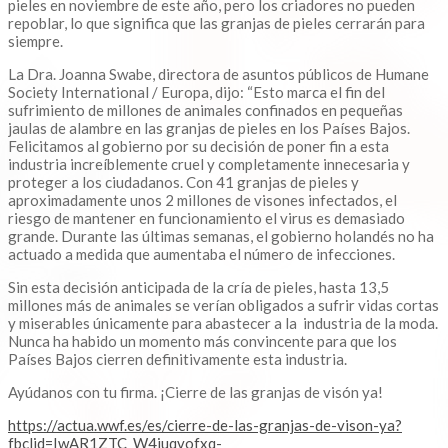
pieles en noviembre de este año, pero los criadores no pueden
repoblar, lo que significa que las granjas de pieles cerrarán para
siempre.
La Dra. Joanna Swabe, directora de asuntos públicos de Humane
Society International / Europa, dijo: “Esto marca el fin del
sufrimiento de millones de animales confinados en pequeñas
jaulas de alambre en las granjas de pieles en los Países Bajos.
Felicitamos al gobierno por su decisión de poner fin a esta
industria increíblemente cruel y completamente innecesaria y
proteger a los ciudadanos. Con 41 granjas de pieles y
aproximadamente unos 2 millones de visones infectados, el
riesgo de mantener en funcionamiento el virus es demasiado
grande. Durante las últimas semanas, el gobierno holandés no ha
actuado a medida que aumentaba el número de infecciones.
Sin esta decisión anticipada de la cría de pieles, hasta 13,5
millones más de animales se verían obligados a sufrir vidas cortas
y miserables únicamente para abastecer a la industria de la moda.
Nunca ha habido un momento más convincente para que los
Países Bajos cierren definitivamente esta industria.
Ayúdanos con tu firma. ¡Cierre de las granjas de visón ya!
https://actua.wwf.es/es/cierre-de-las-granjas-de-vison-ya?
fbclid=IwAR1ZTC_W4juqvofxq-