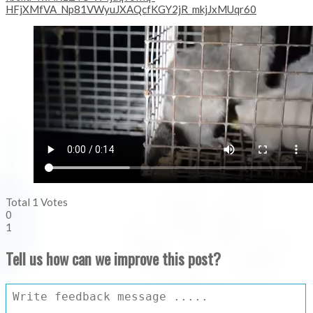
HFjXMfVA_Np81VWyuJXAQcfKGY2jR_mkjJxMUqr60
Total
1
Votes
0
1
Tell us how can we improve this post?