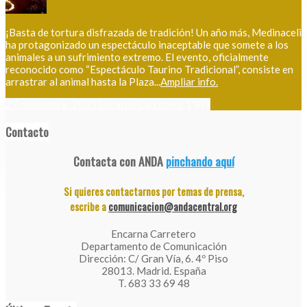
¡Basta de tortura disfrazada de tradición! Un año más, Medinaceli
ha protagonizado un espectáculo inaceptable que somete a los
animales a un sufrimiento extremo. El evento, oficialmente
reconocido como “Espectáculo Taurino Tradicional”, consiste en
arrastrar al animal hasta la Plaza...
Ampliar info.
27 noviembre, 2025
Encarna Carretero
1309
Contacto
Contacta con ANDA
pinchando aquí
Si quieres contactarnos por temas de prensa,
escribe a
comunicacion@andacentral.org
Encarna Carretero
Departamento de Comunicación
Dirección: C/ Gran Vía, 6. 4º Piso
28013. Madrid. España
T. 683 33 69 48