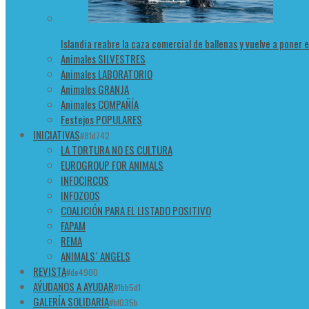
Islandia reabre la caza comercial de ballenas y vuelve a poner 
Animales SILVESTRES
Animales LABORATORIO
Animales GRANJA
Animales COMPAÑÍA
Festejos POPULARES
INICIATIVAS
#81d742
LA TORTURA NO ES CULTURA
EUROGROUP FOR ANIMALS
INFOCIRCOS
INFOZOOS
COALICIÓN PARA EL LISTADO POSITIVO
FAPAM
REMA
ANIMALS´ ANGELS
REVISTA
#de4900
AÝUDANOS A AYUDAR
#1bb5d1
GALERÍA SOLIDARIA
#bf035b