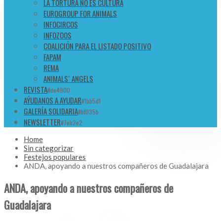
LA TORTURA NO ES CULTURA
EUROGROUP FOR ANIMALS
INFOCIRCOS
INFOZOOS
COALICIÓN PARA EL LISTADO POSITIVO
FAPAM
REMA
ANIMALS´ ANGELS
REVISTA
#de4900
AÝUDANOS A AYUDAR
#1bb5d1
GALERÍA SOLIDARIA
#bf035b
NEWSLETTER
#7eb2e2
Home
Sin categorizar
Festejos populares
ANDA, apoyando a nuestros compañeros de Guadalajara
ANDA, apoyando a nuestros compañeros de
Guadalajara