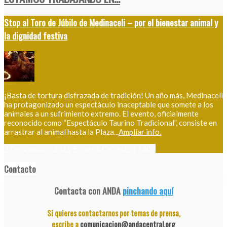
Stop al Toro de Júbilo de Medinaceli – por el bienestar animal y
la dignidad festiva
¡Basta de tortura disfrazada de tradición! Un año más, Medinaceli
ha protagonizado un espectáculo inaceptable que somete a los
animales a un sufrimiento extremo. El evento, oficialmente
reconocido como “Espectáculo Taurino Tradicional”, consiste en
arrastrar al animal hasta la Plaza...
Ampliar info.
27 noviembre, 2025
Encarna Carretero
1309
Contacto
Contacta con ANDA
pinchando aquí
Si quieres contactarnos por temas de prensa,
escribe a
comunicacion@andacentral.org