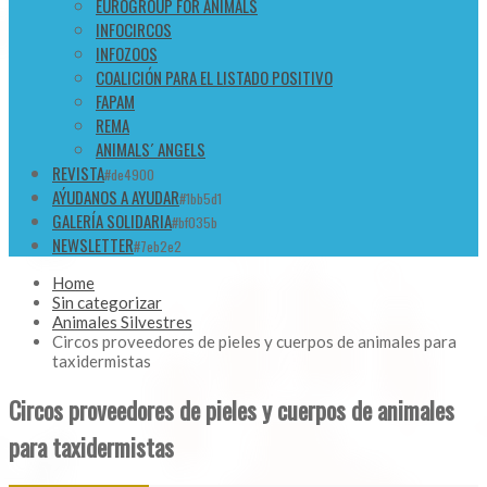
EUROGROUP FOR ANIMALS
INFOCIRCOS
INFOZOOS
COALICIÓN PARA EL LISTADO POSITIVO
FAPAM
REMA
ANIMALS´ ANGELS
REVISTA
#de4900
AÝUDANOS A AYUDAR
#1bb5d1
GALERÍA SOLIDARIA
#bf035b
NEWSLETTER
#7eb2e2
Home
Sin categorizar
Animales Silvestres
Circos proveedores de pieles y cuerpos de animales para
taxidermistas
Circos proveedores de pieles y cuerpos de animales
para taxidermistas