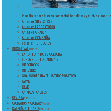
Islandia reabre la caza comercial de ballenas y vuelve a poner 
Animales SILVESTRES
Animales LABORATORIO
Animales GRANJA
Animales COMPAÑÍA
Festejos POPULARES
INICIATIVAS
#81d742
LA TORTURA NO ES CULTURA
EUROGROUP FOR ANIMALS
INFOCIRCOS
INFOZOOS
COALICIÓN PARA EL LISTADO POSITIVO
FAPAM
REMA
ANIMALS´ ANGELS
REVISTA
#de4900
AÝUDANOS A AYUDAR
#1bb5d1
GALERÍA SOLIDARIA
#bf035b