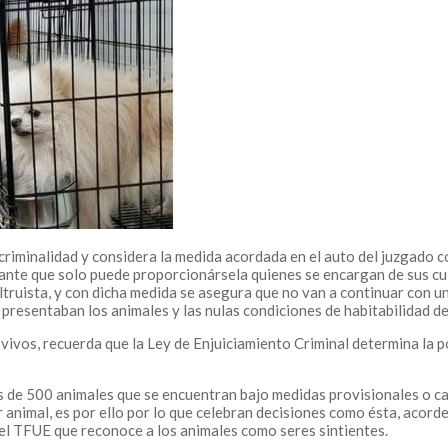
 criminalidad y considera la medida acordada en el auto del juzgado
tante que solo puede proporcionársela quienes se encargan de sus cui
ltruista, y con dicha medida se asegura que no van a continuar con u
resentaban los animales y las nulas condiciones de habitabilidad de
 vivos, recuerda que la Ley de Enjuiciamiento Criminal determina la pos
 de 500 animales que se encuentran bajo medidas provisionales o c
imal, es por ello por lo que celebran decisiones como ésta, acordes 
3 del TFUE que reconoce a los animales como seres sintientes.