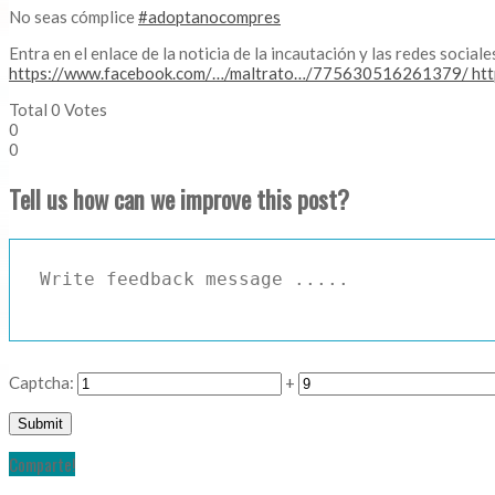
No seas cómplice
#adoptanocompres
Entra en el enlace de la noticia de la incautación y las redes social
https://www.facebook.com/…/maltrato…/775630516261379/ htt
Total
0
Votes
0
0
Tell us how can we improve this post?
Captcha:
+
Comparte!