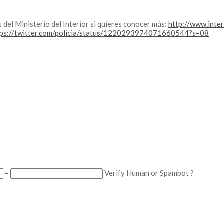
es del Ministerio del Interior si quieres conocer más:
http://www.int
ps://twitter.com/policia/status/1220293974071660544?s=08
=
Verify Human or Spambot ?