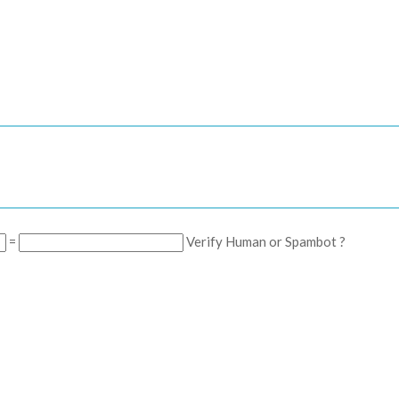
=
Verify Human or Spambot ?