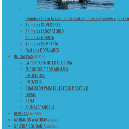
Islandia reabre la caza comercial de ballenas y vuelve a poner 
Animales SILVESTRES
Animales LABORATORIO
Animales GRANJA
Animales COMPAÑÍA
Festejos POPULARES
INICIATIVAS
#81d742
LA TORTURA NO ES CULTURA
EUROGROUP FOR ANIMALS
INFOCIRCOS
INFOZOOS
COALICIÓN PARA EL LISTADO POSITIVO
FAPAM
REMA
ANIMALS´ ANGELS
REVISTA
#de4900
AÝUDANOS A AYUDAR
#1bb5d1
GALERÍA SOLIDARIA
#bf035b