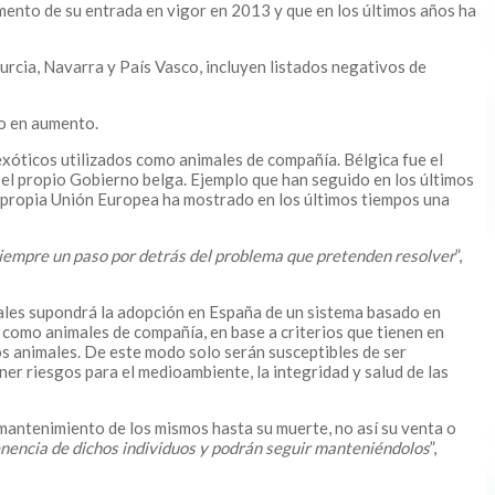
omento de su entrada en vigor en 2013 y que en los últimos años ha
cia, Navarra y País Vasco, incluyen listados negativos de
do en aumento.
exóticos utilizados como animales de compañía. Bélgica fue el
 el propio Gobierno belga. Ejemplo que han seguido en los últimos
a propia Unión Europea ha mostrado en los últimos tiempos una
 siempre un paso por detrás del problema que pretenden resolver
”,
males supondrá la adopción en España de un sistema basado en
 como animales de compañía, en base a criterios que tienen en
los animales. De este modo solo serán susceptibles de ser
r riesgos para el medioambiente, la integridad y salud de las
 mantenimiento de los mismos hasta su muerte, no así su venta o
enencia de dichos individuos y podrán seguir manteniéndolos
”,