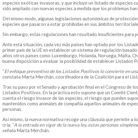
especies exóticas invasoras, y que incluye un listado de especies 
sido ampliado con nuevas especies a medida que los problemas han
Del mismo modo, algunas legislaciones autonómicas de protección 
especies que pasaron a estar prohibidas en sus ámbitos territorial
Sin embargo, estas regulaciones han resultado insuficientes para p
Ante esta situación, cada vez más países han optado por los Listad
primer país de la UE en establecer un sistema de regulación basado
años otros países como Luxemburgo, Holanda, Noruega, Malta, Chipr
buena disposición a evaluar la posibilidad de establecer Listados P
“
El enfoque preventivo de los Listados Positivos lo convierte en un
constata Marta Merchán, coordinadora de la Coalición para el List
Tras su paso por el Senado y aprobación final en el Congreso de l
Listados Positivos. En la práctica esto supone que un Comité Cient
cuenta el riesgo invasor de las especies, el riesgo que pueden supo
mantenidos como animales de compañía aquellos animales de especie
personas.
Así mismo, la nueva normativa recoge una cláusula que permite a lo
cría. “
A la entrada en vigor de la nueva ley, estas personas simple
señala Marta Merchán.