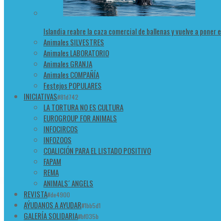
Islandia reabre la caza comercial de ballenas y vuelve a poner 
Animales SILVESTRES
Animales LABORATORIO
Animales GRANJA
Animales COMPAÑÍA
Festejos POPULARES
INICIATIVAS
#81d742
LA TORTURA NO ES CULTURA
EUROGROUP FOR ANIMALS
INFOCIRCOS
INFOZOOS
COALICIÓN PARA EL LISTADO POSITIVO
FAPAM
REMA
ANIMALS´ ANGELS
REVISTA
#de4900
AÝUDANOS A AYUDAR
#1bb5d1
GALERÍA SOLIDARIA
#bf035b