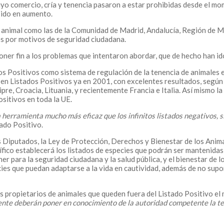
cuyo comercio, cría y tenencia pasaron a estar prohibidas desde el m
 ido en aumento.
animal como las de la Comunidad de Madrid, Andalucía, Región de Mur
es por motivos de seguridad ciudadana.
oner fin a los problemas que intentaron abordar, que de hecho han i
os Positivos como sistema de regulación de la tenencia de animales 
 en Listados Positivos ya en 2001, con excelentes resultados, según
e, Croacia, Lituania, y recientemente Francia e Italia. Así mismo l
ositivos en toda la UE.
a herramienta mucho más eficaz que los infinitos listados negativos,
ado Positivo.
os Diputados, la Ley de Protección, Derechos y Bienestar de los Ani
ífico establecerá los listados de especies que podrán ser mantenidas
ner para la seguridad ciudadana y la salud pública, y el bienestar de 
s que puedan adaptarse a la vida en cautividad, además de no supone
s propietarios de animales que queden fuera del Listado Positivo el
mente deberán poner en conocimiento de la autoridad competente la t