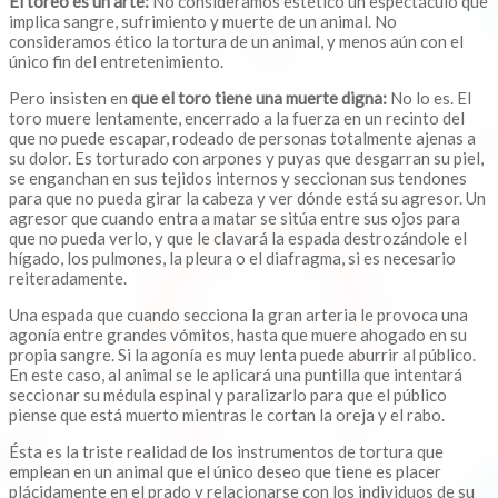
El toreo es un arte:
No consideramos estético un espectáculo que
implica sangre, sufrimiento y muerte de un animal. No
consideramos ético la tortura de un animal, y menos aún con el
único fin del entretenimiento.
Pero insisten en
que el toro tiene una muerte digna:
No lo es. El
toro muere lentamente, encerrado a la fuerza en un recinto del
que no puede escapar, rodeado de personas totalmente ajenas a
su dolor. Es torturado con arpones y puyas que desgarran su piel,
se enganchan en sus tejidos internos y seccionan sus tendones
para que no pueda girar la cabeza y ver dónde está su agresor. Un
agresor que cuando entra a matar se sitúa entre sus ojos para
que no pueda verlo, y que le clavará la espada destrozándole el
hígado, los pulmones, la pleura o el diafragma, si es necesario
reiteradamente.
Una espada que cuando secciona la gran arteria le provoca una
agonía entre grandes vómitos, hasta que muere ahogado en su
propia sangre. Si la agonía es muy lenta puede aburrir al público.
En este caso, al animal se le aplicará una puntilla que intentará
seccionar su médula espinal y paralizarlo para que el público
piense que está muerto mientras le cortan la oreja y el rabo.
Ésta es la triste realidad de los instrumentos de tortura que
emplean en un animal que el único deseo que tiene es placer
plácidamente en el prado y relacionarse con los individuos de su