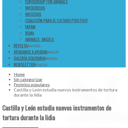
EUROGROUP FOR ANIMALS
INFOCIRCOS
INFOZOOS
COALICIÓN PARA EL LISTADO POSITIVO
FAPAM
REMA
ANIMALS´ ANGELS
REVISTA
#de4900
AÝUDANOS A AYUDAR
#1bb5d1
GALERÍA SOLIDARIA
#bf035b
NEWSLETTER
#7eb2e2
Home
Sin categorizar
Festejos populares
Castilla y León estudia nuevos instrumentos de tortura
durante la lidia
Castilla y León estudia nuevos instrumentos de
tortura durante la lidia