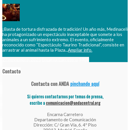
¡Basta de tortura disfrazada de tradición! Un año más, Medinaceli
ha protagonizado un espectáculo inaceptable que somete a los
animales a un sufrimiento extremo. El evento, oficialmente
reconocido como “Espectáculo Taurino Tradicional”, consiste en
arrastrar al animal hasta la Plaza...
Ampliar info.
27 noviembre, 2025
Encarna Carretero
1308
Contacto
Contacta con ANDA
pinchando aquí
Si quieres contactarnos por temas de prensa,
escribe a
comunicacion@andacentral.org
Encarna Carretero
Departamento de Comunicación
Dirección: C/ Gran Vía, 6. 4º Piso
28013. Madrid. España