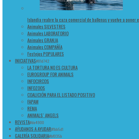
Islandia reabre la caza comercial de ballenas y vuelve a poner 
Animales SILVESTRES
Animales LABORATORIO
Animales GRANJA
Animales COMPAÑÍA
Festejos POPULARES
INICIATIVAS
#81d742
LA TORTURA NO ES CULTURA
EUROGROUP FOR ANIMALS
INFOCIRCOS
INFOZOOS
COALICIÓN PARA EL LISTADO POSITIVO
FAPAM
REMA
ANIMALS´ ANGELS
REVISTA
#de4900
AÝUDANOS A AYUDAR
#1bb5d1
GALERÍA SOLIDARIA
#bf035b