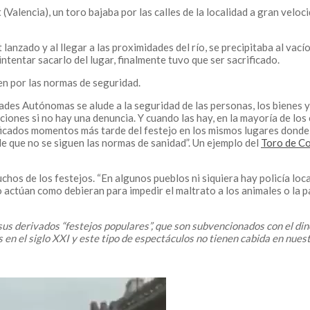
Valencia), un toro bajaba por las calles de la localidad a gran velocid
t lanzado y al llegar a las proximidades del río, se precipitaba al vac
intentar sacarlo del lugar, finalmente tuvo que ser sacrificado.
n por las normas de seguridad.
es Autónomas se alude a la seguridad de las personas, los bienes y e
iones si no hay una denuncia. Y cuando las hay, en la mayoría de los c
ados momentos más tarde del festejo en los mismos lugares donde est
de que no se siguen las normas de sanidad”. Un ejemplo del
Toro de Co
os de los festejos. “En algunos pueblos ni siquiera hay policía local”
actúan como debieran para impedir el maltrato a los animales o la p
us derivados “festejos populares”, que son subvencionados con el din
en el siglo XXI y este tipo de espectáculos no tienen cabida en nues