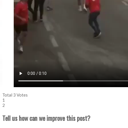
Total
3
Votes
1
2
Tell us how can we improve this post?