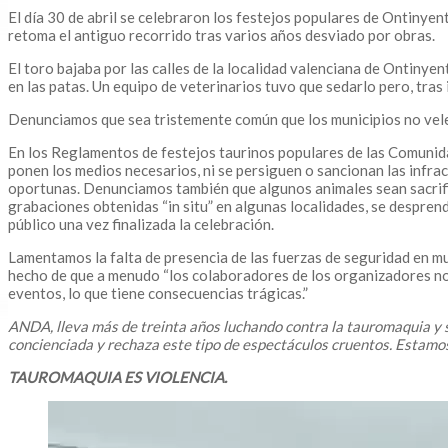
El día 30 de abril se celebraron los festejos populares de Ontinyent (
retoma el antiguo recorrido tras varios años desviado por obras.
El toro bajaba por las calles de la localidad valenciana de Ontinyen
en las patas. Un equipo de veterinarios tuvo que sedarlo pero, tras 
Denunciamos que sea tristemente común que los municipios no vele
En los Reglamentos de festejos taurinos populares de las Comunidad
ponen los medios necesarios, ni se persiguen o sancionan las infracc
oportunas. Denunciamos también que algunos animales sean sacrific
grabaciones obtenidas “in situ” en algunas localidades, se despren
público una vez finalizada la celebración.
Lamentamos la falta de presencia de las fuerzas de seguridad en much
hecho de que a menudo “los colaboradores de los organizadores no 
eventos, lo que tiene consecuencias trágicas.”
ANDA, lleva más de treinta años luchando contra la tauromaquia y s
concienciada y rechaza este tipo de espectáculos cruentos. Estamos 
TAUROMAQUIA ES VIOLENCIA.