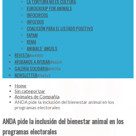
LA TORTURA NO ES CULTURA
EUROGROUP FOR ANIMALS
INFOCIRCOS
INFOZOOS
COALICIÓN PARA EL LISTADO POSITIVO
FAPAM
REMA
ANIMALS´ ANGELS
REVISTA
#de4900
AÝUDANOS A AYUDAR
#1bb5d1
GALERÍA SOLIDARIA
#bf035b
NEWSLETTER
#7eb2e2
Home
Sin categorizar
Animales de Compañía
ANDA pide la inclusión del bienestar animal en los
programas electorales
ANDA pide la inclusión del bienestar animal en los
programas electorales