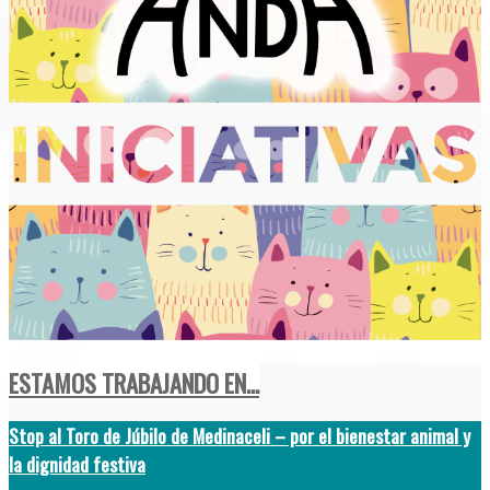
ESTAMOS TRABAJANDO EN...
Stop al Toro de Júbilo de Medinaceli – por el bienestar animal y
la dignidad festiva