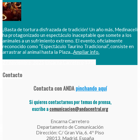
¡Basta de tortura disfrazada de tradición! Un año más, Medinaceli
ha protagonizado un espectáculo inaceptable que somete a los
animales a un sufrimiento extremo. El evento, oficialmente
reconocido como “Espectáculo Taurino Tradicional”, consiste en
arrastrar al animal hasta la Plaza...
Ampliar info.
27 noviembre, 2025
Encarna Carretero
1316
Contacto
Contacta con ANDA
pinchando aquí
Si quieres contactarnos por temas de prensa,
escribe a
comunicacion@andacentral.org
Encarna Carretero
Departamento de Comunicación
Dirección: C/ Gran Vía, 6. 4º Piso
28013. Madrid. España