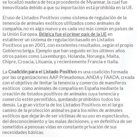
se localizó madera de teca procedente de Myanmar, la cual fue
inmovilizada debido a que su importación está prohibida en la UE.
El uso de Listados Positivos como sistema de regulación de la
tenencia de animales exóticos utilizados como animales de
compañía, no es algo nuevo y es cada vez más común en países de
la Unión Europea.
Bélgica fue el primer país de la UE
en
establecer un sistema de regulación basado en Listados
Positivos ya en 2001, con excelentes resultados, según el propio
Gobierno belga. Ejemplo que han seguido en los últimos años
otros países como Luxemburgo, Holanda, Noruega, Malta,
Chipre, Croacia, Lituania, y recientemente Francia e Italia.
La
Coalición para el Listado Positivo
es una coalición formada
por las organizaciones AAP Primadomus, ANDA y FAADA, creada
con el objetivo de limitar la tenencia y comercio de mamíferos
exóticos como animales de compañía en España mediante la
creación de listados positivos de animales cuya tenencia y
comercio estén permitidos, quedando prohibidos todos los
demás. La gran victoria de los Listados Positivos en el largo
camino de la protección animal es para los miles de animales
exóticos que dejarán de ser víctimas de su uso en espectáculos,
del desconocimiento y las malas decisiones, y en definitiva de ser
sometidos a penosas vidas en constante privación de sus
necesidades básicas.