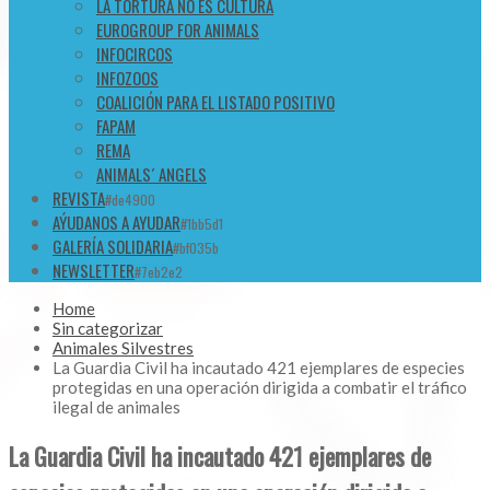
LA TORTURA NO ES CULTURA
EUROGROUP FOR ANIMALS
INFOCIRCOS
INFOZOOS
COALICIÓN PARA EL LISTADO POSITIVO
FAPAM
REMA
ANIMALS´ ANGELS
REVISTA
#de4900
AÝUDANOS A AYUDAR
#1bb5d1
GALERÍA SOLIDARIA
#bf035b
NEWSLETTER
#7eb2e2
Home
Sin categorizar
Animales Silvestres
La Guardia Civil ha incautado 421 ejemplares de especies
protegidas en una operación dirigida a combatir el tráfico
ilegal de animales
La Guardia Civil ha incautado 421 ejemplares de