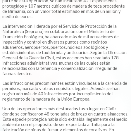
parte de esta operación, se han incautado 421 especímenes
protegidos y 107 metros cúbicos de madera de teca procedente
de Birmania, con un valor total estimado en más de un millón y
medio de euros.
La intervención, liderada por el Servicio de Protección de la
Naturaleza (Seprona) en colaboración con el Ministerio de
Transición Ecológica, ha abarcado más de mil actuaciones de
inspección y control en diversos puntos como recintos
aduaneros, aeropuertos, puertos, núcleos zoológicos y
establecimientos de taxidermia y anticuarios. Según la Dirección
General de la Guardia Civil, estas acciones han revelado 178
infracciones administrativas, muchas de las cuales están
relacionadas con la tenencia y comercialización irregular de
fauna silvestre.
Las infracciones predominantes están vinculadas a la carencia de
permisos, marcado y otros requisitos legales. Además, se han
registrado más de 40 infracciones por incumplimiento del
reglamento de la madera de la Unión Europea.
Una de las operaciones más destacadas tuvo lugar en Cádiz,
donde se confiscaron 48 toneladas de brezo en cuatro almacenes.
Esta especie protegida había sido extraída ilegalmente del medio
ambiente con el propósito de ser exportada a Italia para la
fabricación de pipas de fumar y elementos decorativos. En