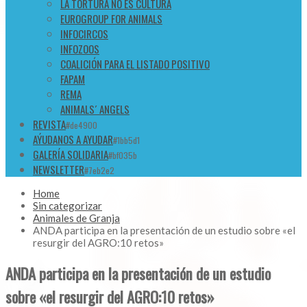
LA TORTURA NO ES CULTURA
EUROGROUP FOR ANIMALS
INFOCIRCOS
INFOZOOS
COALICIÓN PARA EL LISTADO POSITIVO
FAPAM
REMA
ANIMALS´ ANGELS
REVISTA
#de4900
AÝUDANOS A AYUDAR
#1bb5d1
GALERÍA SOLIDARIA
#bf035b
NEWSLETTER
#7eb2e2
Home
Sin categorizar
Animales de Granja
ANDA participa en la presentación de un estudio sobre «el
resurgir del AGRO:10 retos»
ANDA participa en la presentación de un estudio
sobre «el resurgir del AGRO:10 retos»