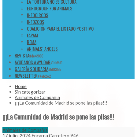
LA TORTURA NO ES CULTURA
EUROGROUP FOR ANIMALS
INFOCIRCOS
INFOZOOS
COALICIÓN PARA EL LISTADO POSITIVO
FAPAM
REMA
ANIMALS´ ANGELS
REVISTA
#de4900
AÝUDANOS A AYUDAR
#1bb5d1
GALERÍA SOLIDARIA
#bf035b
NEWSLETTER
#7eb2e2
Home
Sin categorizar
Animales de Compañía
¡¡¡La Comunidad de Madrid se pone las pilas!!!
¡¡¡La Comunidad de Madrid se pone las pilas!!!
Animales de Compañía
17 julio, 2024
Encarna Carretero
946