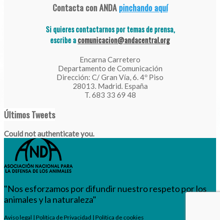
Contacta con ANDA
pinchando aquí
Si quieres contactarnos por temas de prensa,
escribe a
comunicacion@andacentral.org
Encarna Carretero
Departamento de Comunicación
Dirección: C/ Gran Vía, 6. 4º Piso
28013. Madrid. España
T. 683 33 69 48
Últimos Tweets
Could not authenticate you.
"Nos esforzamos por difundir nuestro respeto por los
animales y la naturaleza"
Aviso legal
|
Política de Privacidad
|
Política de cookies