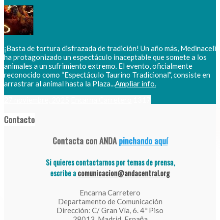
¡Basta de tortura disfrazada de tradición! Un año más, Medinaceli
ha protagonizado un espectáculo inaceptable que somete a los
animales a un sufrimiento extremo. El evento, oficialmente
reconocido como “Espectáculo Taurino Tradicional”, consiste en
arrastrar al animal hasta la Plaza...
Ampliar info.
27 noviembre, 2025
Encarna Carretero
1317
Contacto
Contacta con ANDA
pinchando aquí
Si quieres contactarnos por temas de prensa,
escribe a
comunicacion@andacentral.org
Encarna Carretero
Departamento de Comunicación
Dirección: C/ Gran Vía, 6. 4º Piso
28013. Madrid. España