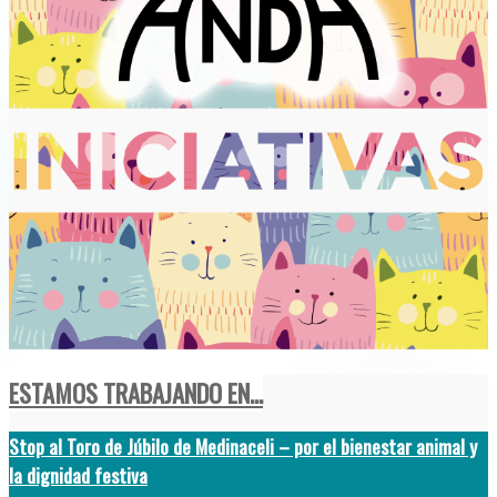
ESTAMOS TRABAJANDO EN...
Stop al Toro de Júbilo de Medinaceli – por el bienestar animal y
la dignidad festiva