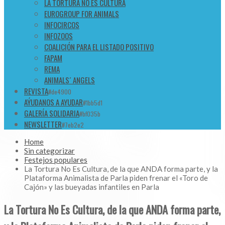
LA TORTURA NO ES CULTURA
EUROGROUP FOR ANIMALS
INFOCIRCOS
INFOZOOS
COALICIÓN PARA EL LISTADO POSITIVO
FAPAM
REMA
ANIMALS´ ANGELS
REVISTA
#de4900
AÝUDANOS A AYUDAR
#1bb5d1
GALERÍA SOLIDARIA
#bf035b
NEWSLETTER
#7eb2e2
Home
Sin categorizar
Festejos populares
La Tortura No Es Cultura, de la que ANDA forma parte, y la
Plataforma Animalista de Parla piden frenar el «Toro de
Cajón» y las bueyadas infantiles en Parla
La Tortura No Es Cultura, de la que ANDA forma parte,