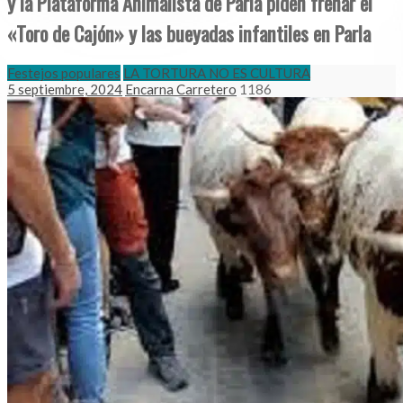
y la Plataforma Animalista de Parla piden frenar el
«Toro de Cajón» y las bueyadas infantiles en Parla
Festejos populares
LA TORTURA NO ES CULTURA
5 septiembre, 2024
Encarna Carretero
1186