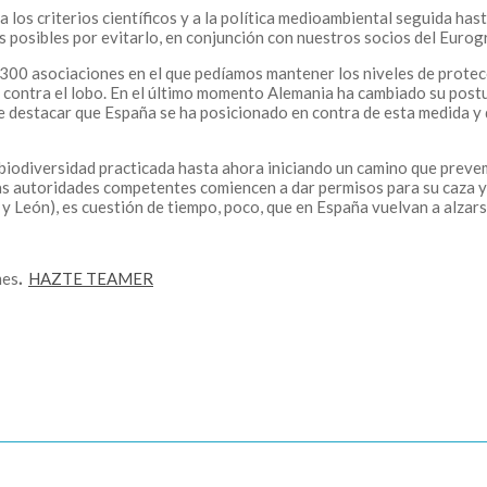
os criterios científicos y a la política medioambiental seguida hast
 posibles por evitarlo, en conjunción con nuestros socios del Euro
00 asociaciones en el que pedíamos mantener los niveles de protecc
do contra el lobo. En el último momento Alemania ha cambiado su pos
e destacar que España se ha posicionado en contra de esta medida y
a biodiversidad practicada hasta ahora iniciando un camino que preve
 las autoridades competentes comiencen a dar permisos para su caza
y León), es cuestión de tiempo, poco, que en España vuelvan a alzars
mes
.
HAZTE TEAMER