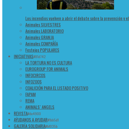
Los incendios vuelven a abrir el debate sobre la prevención y e
Animales SILVESTRES
Animales LABORATORIO
Animales GRANJA
Animales COMPAÑÍA
Festejos POPULARES
INICIATIVAS
#81d742
LA TORTURA NO ES CULTURA
EUROGROUP FOR ANIMALS
INFOCIRCOS
INFOZOOS
COALICIÓN PARA EL LISTADO POSITIVO
FAPAM
REMA
ANIMALS´ ANGELS
REVISTA
#de4900
AÝUDANOS A AYUDAR
#1bb5d1
GALERÍA SOLIDARIA
#bf035b