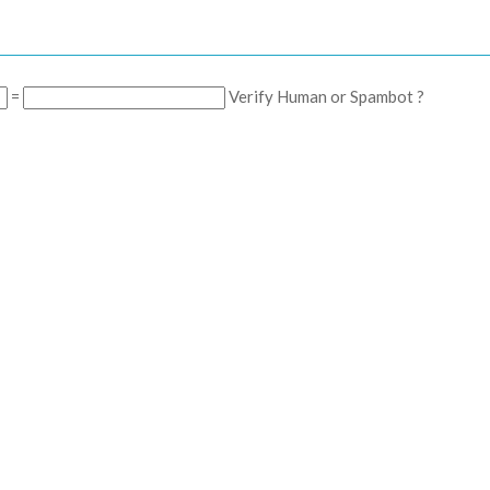
=
Verify Human or Spambot ?