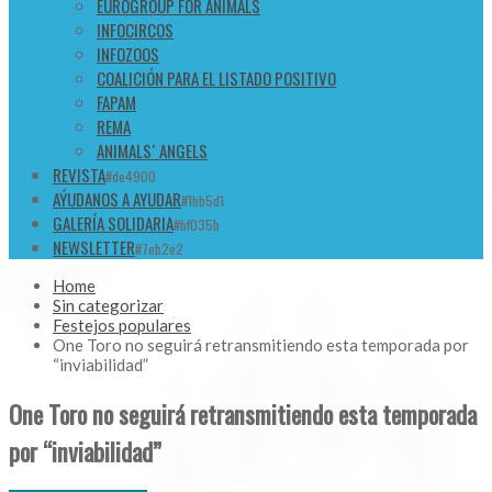
EUROGROUP FOR ANIMALS
INFOCIRCOS
INFOZOOS
COALICIÓN PARA EL LISTADO POSITIVO
FAPAM
REMA
ANIMALS´ ANGELS
REVISTA
#de4900
AÝUDANOS A AYUDAR
#1bb5d1
GALERÍA SOLIDARIA
#bf035b
NEWSLETTER
#7eb2e2
Home
Sin categorizar
Festejos populares
One Toro no seguirá retransmitiendo esta temporada por
“inviabilidad”
One Toro no seguirá retransmitiendo esta temporada
por “inviabilidad”