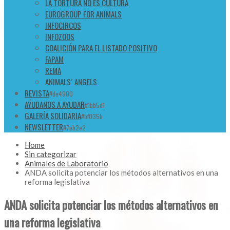
LA TORTURA NO ES CULTURA
EUROGROUP FOR ANIMALS
INFOCIRCOS
INFOZOOS
COALICIÓN PARA EL LISTADO POSITIVO
FAPAM
REMA
ANIMALS´ ANGELS
REVISTA
#de4900
AÝUDANOS A AYUDAR
#1bb5d1
GALERÍA SOLIDARIA
#bf035b
NEWSLETTER
#7eb2e2
Home
Sin categorizar
Animales de Laboratorio
ANDA solicita potenciar los métodos alternativos en una
reforma legislativa
ANDA solicita potenciar los métodos alternativos en
una reforma legislativa