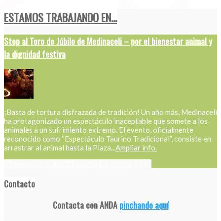
ESTAMOS TRABAJANDO EN...
Stop al Toro de Júbilo de Medinaceli – por el bienestar animal y
la dignidad festiva
¡Basta de tortura disfrazada de tradición! Un año más, Medinaceli
ha protagonizado un espectáculo inaceptable que somete a los
animales a un sufrimiento extremo. El evento, oficialmente
reconocido como “Espectáculo Taurino Tradicional”, consiste en
arrastrar al animal hasta la Plaza...
Ampliar info.
27 noviembre, 2025
Encarna Carretero
1313
Contacto
Contacta con ANDA
pinchando aquí