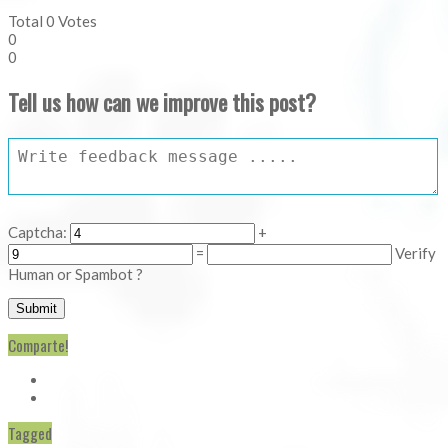
Total
0
Votes
0
0
Tell us how can we improve this post?
Captcha:
+
=
Verify
Human or Spambot ?
Comparte!
Tagged