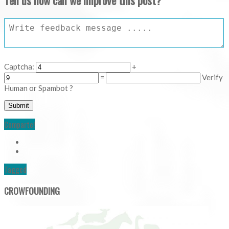
Tell us how can we improve this post?
Captcha:
+
=
Verify
Human or Spambot ?
Comparte!
Tagged
CROWFOUNDING