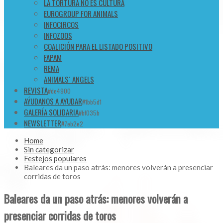
LA TORTURA NO ES CULTURA
EUROGROUP FOR ANIMALS
INFOCIRCOS
INFOZOOS
COALICIÓN PARA EL LISTADO POSITIVO
FAPAM
REMA
ANIMALS´ ANGELS
REVISTA
#de4900
AÝUDANOS A AYUDAR
#1bb5d1
GALERÍA SOLIDARIA
#bf035b
NEWSLETTER
#7eb2e2
Home
Sin categorizar
Festejos populares
Baleares da un paso atrás: menores volverán a presenciar
corridas de toros
Baleares da un paso atrás: menores volverán a
presenciar corridas de toros