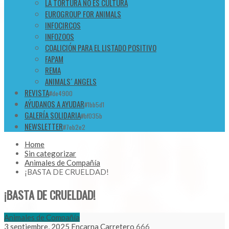
LA TORTURA NO ES CULTURA
EUROGROUP FOR ANIMALS
INFOCIRCOS
INFOZOOS
COALICIÓN PARA EL LISTADO POSITIVO
FAPAM
REMA
ANIMALS´ ANGELS
REVISTA
#de4900
AÝUDANOS A AYUDAR
#1bb5d1
GALERÍA SOLIDARIA
#bf035b
NEWSLETTER
#7eb2e2
Home
Sin categorizar
Animales de Compañía
¡BASTA DE CRUELDAD!
¡BASTA DE CRUELDAD!
Animales de Compañía
3 septiembre, 2025
Encarna Carretero
666