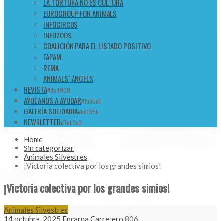
LA TORTURA NO ES CULTURA
EUROGROUP FOR ANIMALS
INFOCIRCOS
INFOZOOS
COALICIÓN PARA EL LISTADO POSITIVO
FAPAM
REMA
ANIMALS´ ANGELS
REVISTA
#de4900
AÝUDANOS A AYUDAR
#1bb5d1
GALERÍA SOLIDARIA
#bf035b
NEWSLETTER
#7eb2e2
Home
Sin categorizar
Animales Silvestres
¡Victoria colectiva por los grandes simios!
¡Victoria colectiva por los grandes simios!
Animales Silvestres
14 octubre, 2025
Encarna Carretero
806