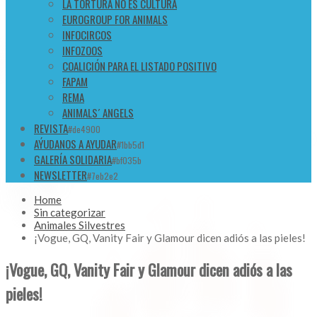
LA TORTURA NO ES CULTURA
EUROGROUP FOR ANIMALS
INFOCIRCOS
INFOZOOS
COALICIÓN PARA EL LISTADO POSITIVO
FAPAM
REMA
ANIMALS´ ANGELS
REVISTA
#de4900
AÝUDANOS A AYUDAR
#1bb5d1
GALERÍA SOLIDARIA
#bf035b
NEWSLETTER
#7eb2e2
Home
Sin categorizar
Animales Silvestres
¡Vogue, GQ, Vanity Fair y Glamour dicen adiós a las pieles!
¡Vogue, GQ, Vanity Fair y Glamour dicen adiós a las
pieles!