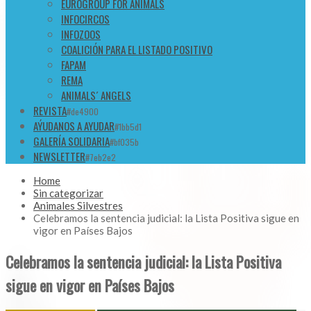
EUROGROUP FOR ANIMALS
INFOCIRCOS
INFOZOOS
COALICIÓN PARA EL LISTADO POSITIVO
FAPAM
REMA
ANIMALS´ ANGELS
REVISTA
#de4900
AÝUDANOS A AYUDAR
#1bb5d1
GALERÍA SOLIDARIA
#bf035b
NEWSLETTER
#7eb2e2
Home
Sin categorizar
Animales Silvestres
Celebramos la sentencia judicial: la Lista Positiva sigue en
vigor en Países Bajos
Celebramos la sentencia judicial: la Lista Positiva
sigue en vigor en Países Bajos