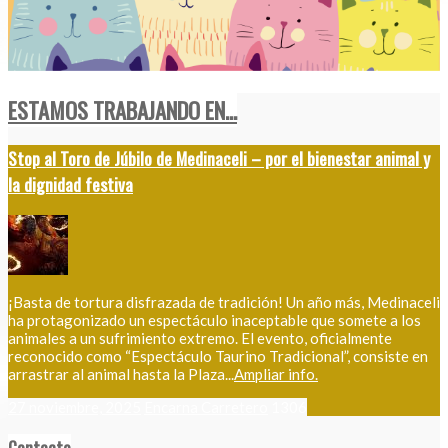
ESTAMOS TRABAJANDO EN...
Stop al Toro de Júbilo de Medinaceli – por el bienestar animal y
la dignidad festiva
¡Basta de tortura disfrazada de tradición! Un año más, Medinaceli
ha protagonizado un espectáculo inaceptable que somete a los
animales a un sufrimiento extremo. El evento, oficialmente
reconocido como “Espectáculo Taurino Tradicional”, consiste en
arrastrar al animal hasta la Plaza...
Ampliar info.
27 noviembre, 2025
Encarna Carretero
1306
Contacto